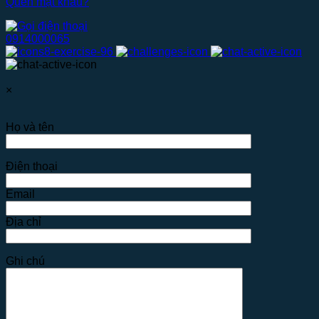
Quên mật khẩu?
0914000065
×
Họ và tên
Điện thoại
Email
Địa chỉ
Ghi chú