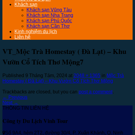
Khách sạn
Khách sạn Vũng Tàu
Khách sạn Nha Trang
Khách sạn Phú Quốc
Khách sạn Cần Thơ
Kinh nghiệm du lịch
Liên hệ
VT_Mộc Trà Homestay ( Đà Lạt) – Khu
Vườn Cổ Tích Thơ Mộng7
Published
9 Tháng Tám, 2024
at
2048 × 1365
in
Mộc Trà
Homestay ( Đà Lạt) – Khu Vườn Cổ Tích Thơ Mộng
Trackbacks are closed, but you can
post a comment
.
←
Previous
Next
→
THÔNG TIN LIÊN HỆ
Công ty Du Lịch Vinh Tour
Số 9A4, hẻm 2T2, đường 30/4, P. Xuân Khánh, Q. Ninh