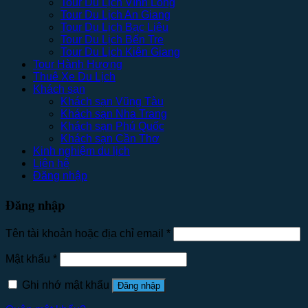
Tour Du Lịch Vĩnh Long
Tour Du Lịch An Giang
Tour Du Lịch Bạc Liêu
Tour Du Lịch Bến Tre
Tour Du Lịch Kiên Giang
Tour Hành Hương
Thuê Xe Du Lịch
Khách sạn
Khách sạn Vũng Tàu
Khách sạn Nha Trang
Khách sạn Phú Quốc
Khách sạn Cần Thơ
Kinh nghiệm du lịch
Liên hệ
Đăng nhập
Đăng nhập
Tên tài khoản hoặc địa chỉ email
*
Mật khẩu
*
Ghi nhớ mật khẩu
Đăng nhập