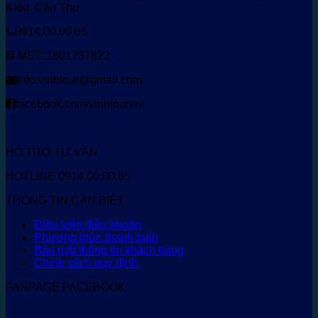
Kiều, Cần Thơ
0914.00.00.65
MST: 1801737622
info.vinhtour@gmail.com
facebook.com/vinhtourvn/
HỖ TRỢ TƯ VẤN
HOTLINE 0914.00.00.65
THÔNG TIN CẦN BIẾT
Điều kiện điều khoản
Phương thức thanh toán
Bảo mật thông tin khách hàng
Chính sách quy định
FANPAGE FACEBOOK