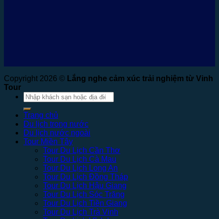
Copyright 2026 ©
Lắng nghe cảm xúc trải nghiệm từ Vinh
Tour
Tìm
kiếm:
Trang chủ
Du lịch trong nước
Du lịch nước ngoài
Tour Miền Tây
Tour Du Lịch Cần Thơ
Tour Du Lịch Cà Mau
Tour Du Lịch Long An
Tour Du Lịch Đồng Tháp
Tour Du Lịch Hậu Giang
Tour Du Lịch Sóc Trăng
Tour Du Lịch Tiền Giang
Tour Du Lịch Trà Vinh