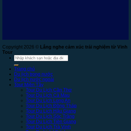
Copyright 2026 ©
Lắng nghe cảm xúc trải nghiệm từ Vinh
Tour
Tìm
kiếm:
Trang chủ
Du lịch trong nước
Du lịch nước ngoài
Tour Miền Tây
Tour Du Lịch Cần Thơ
Tour Du Lịch Cà Mau
Tour Du Lịch Long An
Tour Du Lịch Đồng Tháp
Tour Du Lịch Hậu Giang
Tour Du Lịch Sóc Trăng
Tour Du Lịch Tiền Giang
Tour Du Lịch Trà Vinh