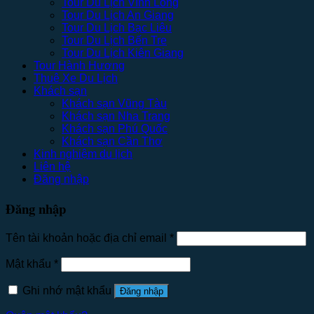
Tour Du Lịch Vĩnh Long
Tour Du Lịch An Giang
Tour Du Lịch Bạc Liêu
Tour Du Lịch Bến Tre
Tour Du Lịch Kiên Giang
Tour Hành Hương
Thuê Xe Du Lịch
Khách sạn
Khách sạn Vũng Tàu
Khách sạn Nha Trang
Khách sạn Phú Quốc
Khách sạn Cần Thơ
Kinh nghiệm du lịch
Liên hệ
Đăng nhập
Đăng nhập
Tên tài khoản hoặc địa chỉ email
*
Mật khẩu
*
Ghi nhớ mật khẩu
Đăng nhập