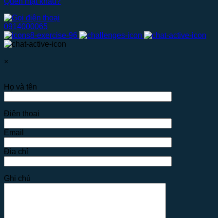
Quên mật khẩu?
0914000065
×
Họ và tên
Điện thoại
Email
Địa chỉ
Ghi chú