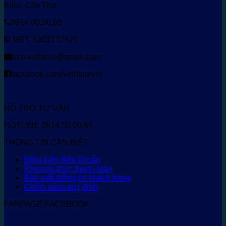
Kiều, Cần Thơ
0914.00.00.65
MST: 1801737622
info.vinhtour@gmail.com
facebook.com/vinhtourvn/
HỖ TRỢ TƯ VẤN
HOTLINE 0914.00.00.65
THÔNG TIN CẦN BIẾT
Điều kiện điều khoản
Phương thức thanh toán
Bảo mật thông tin khách hàng
Chính sách quy định
FANPAGE FACEBOOK