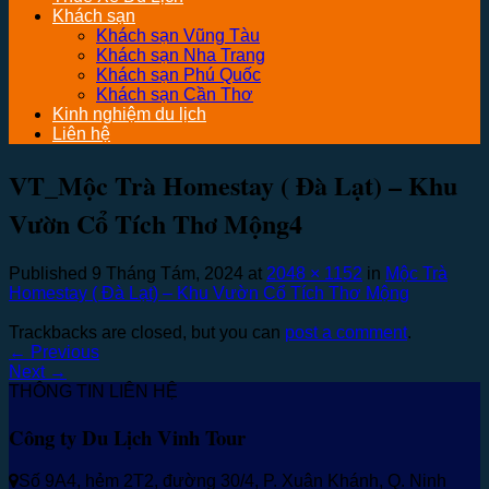
Khách sạn
Khách sạn Vũng Tàu
Khách sạn Nha Trang
Khách sạn Phú Quốc
Khách sạn Cần Thơ
Kinh nghiệm du lịch
Liên hệ
VT_Mộc Trà Homestay ( Đà Lạt) – Khu
Vườn Cổ Tích Thơ Mộng4
Published
9 Tháng Tám, 2024
at
2048 × 1152
in
Mộc Trà
Homestay ( Đà Lạt) – Khu Vườn Cổ Tích Thơ Mộng
Trackbacks are closed, but you can
post a comment
.
←
Previous
Next
→
THÔNG TIN LIÊN HỆ
Công ty Du Lịch Vinh Tour
Số 9A4, hẻm 2T2, đường 30/4, P. Xuân Khánh, Q. Ninh