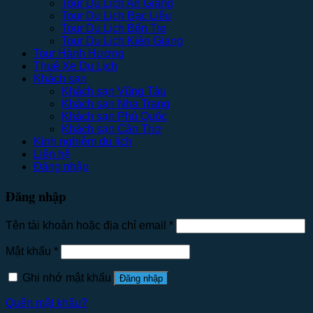
Tour Du Lịch An Giang
Tour Du Lịch Bạc Liêu
Tour Du Lịch Bến Tre
Tour Du Lịch Kiên Giang
Tour Hành Hương
Thuê Xe Du Lịch
Khách sạn
Khách sạn Vũng Tàu
Khách sạn Nha Trang
Khách sạn Phú Quốc
Khách sạn Cần Thơ
Kinh nghiệm du lịch
Liên hệ
Đăng nhập
Đăng nhập
Tên tài khoản hoặc địa chỉ email
*
Mật khẩu
*
Ghi nhớ mật khẩu
Đăng nhập
Quên mật khẩu?