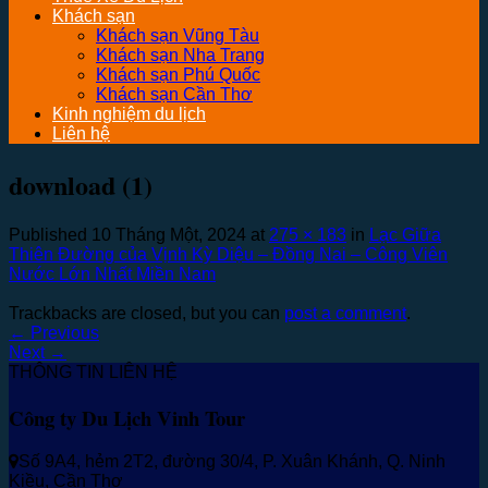
Khách sạn
Khách sạn Vũng Tàu
Khách sạn Nha Trang
Khách sạn Phú Quốc
Khách sạn Cần Thơ
Kinh nghiệm du lịch
Liên hệ
download (1)
Published
10 Tháng Một, 2024
at
275 × 183
in
Lạc Giữa
Thiên Đường của Vịnh Kỳ Diệu – Đồng Nai – Công Viên
Nước Lớn Nhất Miền Nam
Trackbacks are closed, but you can
post a comment
.
←
Previous
Next
→
THÔNG TIN LIÊN HỆ
Công ty Du Lịch Vinh Tour
Số 9A4, hẻm 2T2, đường 30/4, P. Xuân Khánh, Q. Ninh
Kiều, Cần Thơ