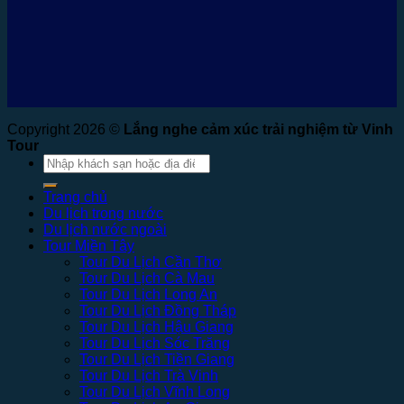
Copyright 2026 ©
Lắng nghe cảm xúc trải nghiệm từ Vinh
Tour
Tìm
kiếm:
Trang chủ
Du lịch trong nước
Du lịch nước ngoài
Tour Miền Tây
Tour Du Lịch Cần Thơ
Tour Du Lịch Cà Mau
Tour Du Lịch Long An
Tour Du Lịch Đồng Tháp
Tour Du Lịch Hậu Giang
Tour Du Lịch Sóc Trăng
Tour Du Lịch Tiền Giang
Tour Du Lịch Trà Vinh
Tour Du Lịch Vĩnh Long