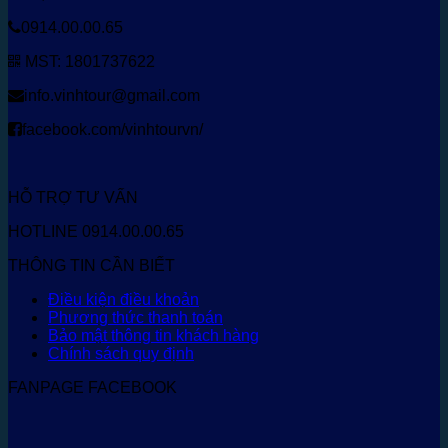
0914.00.00.65
MST: 1801737622
info.vinhtour@gmail.com
facebook.com/vinhtourvn/
HỖ TRỢ TƯ VẤN
HOTLINE 0914.00.00.65
THÔNG TIN CẦN BIẾT
Điều kiện điều khoản
Phương thức thanh toán
Bảo mật thông tin khách hàng
Chính sách quy định
FANPAGE FACEBOOK