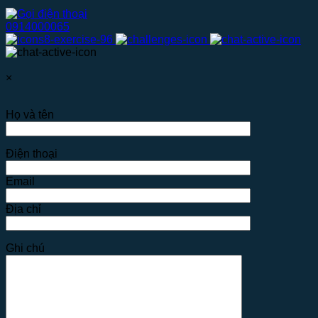
0914000065
×
Họ và tên
Điện thoại
Email
Địa chỉ
Ghi chú