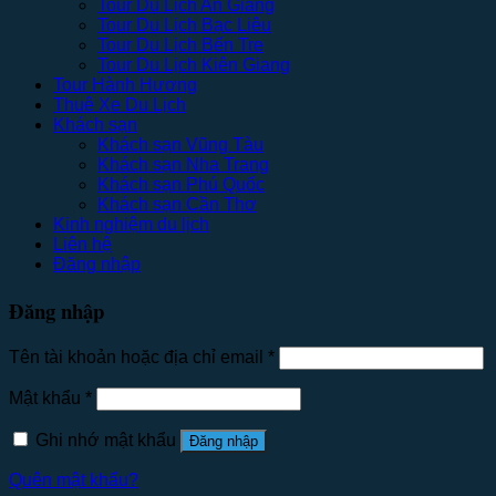
Tour Du Lịch An Giang
Tour Du Lịch Bạc Liêu
Tour Du Lịch Bến Tre
Tour Du Lịch Kiên Giang
Tour Hành Hương
Thuê Xe Du Lịch
Khách sạn
Khách sạn Vũng Tàu
Khách sạn Nha Trang
Khách sạn Phú Quốc
Khách sạn Cần Thơ
Kinh nghiệm du lịch
Liên hệ
Đăng nhập
Đăng nhập
Tên tài khoản hoặc địa chỉ email
*
Mật khẩu
*
Ghi nhớ mật khẩu
Đăng nhập
Quên mật khẩu?