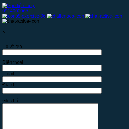
0914000065
×
Họ và tên
Điện thoại
Email
Địa chỉ
Ghi chú