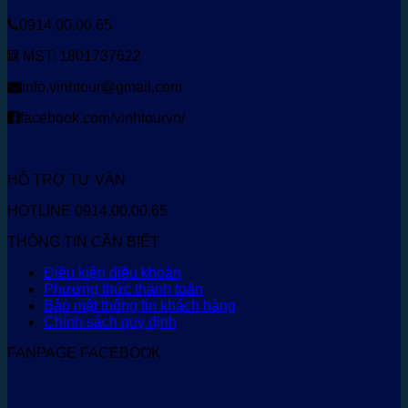
0914.00.00.65
MST: 1801737622
info.vinhtour@gmail.com
facebook.com/vinhtourvn/
HỖ TRỢ TƯ VẤN
HOTLINE 0914.00.00.65
THÔNG TIN CẦN BIẾT
Điều kiện điều khoản
Phương thức thanh toán
Bảo mật thông tin khách hàng
Chính sách quy định
FANPAGE FACEBOOK