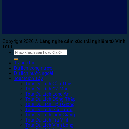
Copyright 2026 ©
Lắng nghe cảm xúc trải nghiệm từ Vinh
Tour
Tìm
kiếm:
Trang chủ
Du lịch trong nước
Du lịch nước ngoài
Tour Miền Tây
Tour Du Lịch Cần Thơ
Tour Du Lịch Cà Mau
Tour Du Lịch Long An
Tour Du Lịch Đồng Tháp
Tour Du Lịch Hậu Giang
Tour Du Lịch Sóc Trăng
Tour Du Lịch Tiền Giang
Tour Du Lịch Trà Vinh
Tour Du Lịch Vĩnh Long