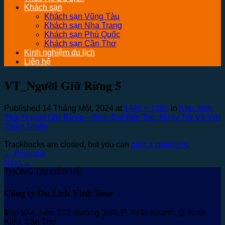
Khách sạn
Khách sạn Vũng Tàu
Khách sạn Nha Trang
Khách sạn Phú Quốc
Khách sạn Cần Thơ
Kinh nghiệm du lịch
Liên hệ
VT_Người Giữ Rừng 5
Published
14 Tháng Một, 2024
at
1440 × 1080
in
Khu Sinh
Thái Người Giữ Rừng – Bình Đại Bến Tre : Ngày Trở Về Với
Thiên Nhiên
Trackbacks are closed, but you can
post a comment
.
←
Previous
Next
→
THÔNG TIN LIÊN HỆ
Công ty Du Lịch Vinh Tour
Số 9A4, hẻm 2T2, đường 30/4, P. Xuân Khánh, Q. Ninh
Kiều, Cần Thơ