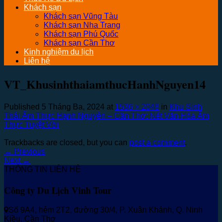
Khách sạn
Khách sạn Vũng Tàu
Khách sạn Nha Trang
Khách sạn Phú Quốc
Khách sạn Cần Thơ
Kinh nghiệm du lịch
Liên hệ
VT_KhusinhthaiamthucHanhNguyen14
Published
5 Tháng Ba, 2024
at
1536 × 2048
in
Khu Sinh
Thái Ẩm Thực Hạnh Nguyên – Cần Thơ: Nét Văn Hóa Ẩm
Thực Tuyệt Vời
Trackbacks are closed, but you can
post a comment
.
←
Previous
Next
→
THÔNG TIN LIÊN HỆ
Công ty Du Lịch Vinh Tour
Số 9A4, hẻm 2T2, đường 30/4, P. Xuân Khánh, Q. Ninh
Kiều, Cần Thơ