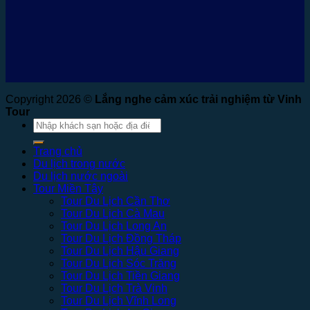
Copyright 2026 ©
Lắng nghe cảm xúc trải nghiệm từ Vinh
Tour
Tìm
kiếm:
Trang chủ
Du lịch trong nước
Du lịch nước ngoài
Tour Miền Tây
Tour Du Lịch Cần Thơ
Tour Du Lịch Cà Mau
Tour Du Lịch Long An
Tour Du Lịch Đồng Tháp
Tour Du Lịch Hậu Giang
Tour Du Lịch Sóc Trăng
Tour Du Lịch Tiền Giang
Tour Du Lịch Trà Vinh
Tour Du Lịch Vĩnh Long