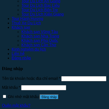
Tour Du Lịch An Giang
Tour Du Lịch Bạc Liêu
Tour Du Lịch Bến Tre
Tour Du Lịch Kiên Giang
Tour Hành Hương
Thuê Xe Du Lịch
Khách sạn
Khách sạn Vũng Tàu
Khách sạn Nha Trang
Khách sạn Phú Quốc
Khách sạn Cần Thơ
Kinh nghiệm du lịch
Liên hệ
Đăng nhập
Đăng nhập
Tên tài khoản hoặc địa chỉ email
*
Mật khẩu
*
Ghi nhớ mật khẩu
Đăng nhập
Quên mật khẩu?