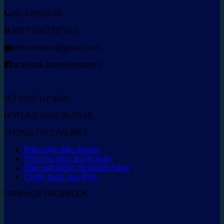
0914.00.00.65
MST: 1801737622
info.vinhtour@gmail.com
facebook.com/vinhtourvn/
HỖ TRỢ TƯ VẤN
HOTLINE 0914.00.00.65
THÔNG TIN CẦN BIẾT
Điều kiện điều khoản
Phương thức thanh toán
Bảo mật thông tin khách hàng
Chính sách quy định
FANPAGE FACEBOOK