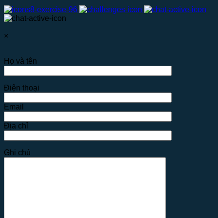
×
Họ và tên
Điện thoại
Email
Địa chỉ
Ghi chú