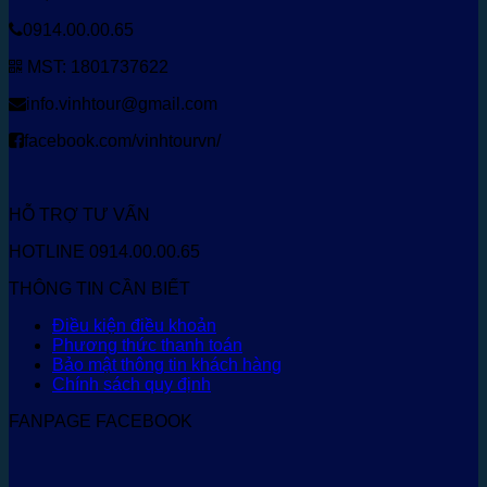
0914.00.00.65
MST: 1801737622
info.vinhtour@gmail.com
facebook.com/vinhtourvn/
HỖ TRỢ TƯ VẤN
HOTLINE 0914.00.00.65
THÔNG TIN CẦN BIẾT
Điều kiện điều khoản
Phương thức thanh toán
Bảo mật thông tin khách hàng
Chính sách quy định
FANPAGE FACEBOOK