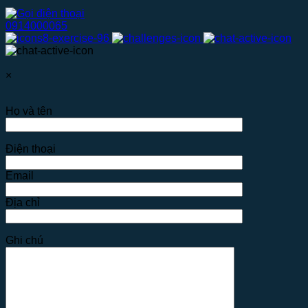
0914000065
×
Họ và tên
Điện thoại
Email
Địa chỉ
Ghi chú