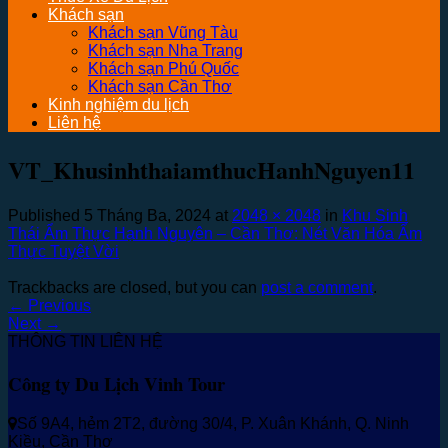
Khách sạn
Khách sạn Vũng Tàu
Khách sạn Nha Trang
Khách sạn Phú Quốc
Khách sạn Cần Thơ
Kinh nghiệm du lịch
Liên hệ
VT_KhusinhthaiamthucHanhNguyen11
Published
5 Tháng Ba, 2024
at
2048 × 2048
in
Khu Sinh
Thái Ẩm Thực Hạnh Nguyên – Cần Thơ: Nét Văn Hóa Ẩm
Thực Tuyệt Vời
Trackbacks are closed, but you can
post a comment
.
←
Previous
Next
→
THÔNG TIN LIÊN HỆ
Công ty Du Lịch Vinh Tour
Số 9A4, hẻm 2T2, đường 30/4, P. Xuân Khánh, Q. Ninh
Kiều, Cần Thơ