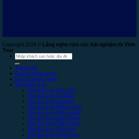
Copyright 2026 ©
Lắng nghe cảm xúc trải nghiệm từ Vinh
Tour
Tìm
kiếm:
Trang chủ
Du lịch trong nước
Du lịch nước ngoài
Tour Miền Tây
Tour Du Lịch Cần Thơ
Tour Du Lịch Cà Mau
Tour Du Lịch Long An
Tour Du Lịch Đồng Tháp
Tour Du Lịch Hậu Giang
Tour Du Lịch Sóc Trăng
Tour Du Lịch Tiền Giang
Tour Du Lịch Trà Vinh
Tour Du Lịch Vĩnh Long