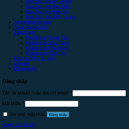
Tour Du Lịch An Giang
Tour Du Lịch Bạc Liêu
Tour Du Lịch Bến Tre
Tour Du Lịch Kiên Giang
Tour Hành Hương
Thuê Xe Du Lịch
Khách sạn
Khách sạn Vũng Tàu
Khách sạn Nha Trang
Khách sạn Phú Quốc
Khách sạn Cần Thơ
Kinh nghiệm du lịch
Liên hệ
Đăng nhập
Đăng nhập
Tên tài khoản hoặc địa chỉ email
*
Mật khẩu
*
Ghi nhớ mật khẩu
Đăng nhập
Quên mật khẩu?