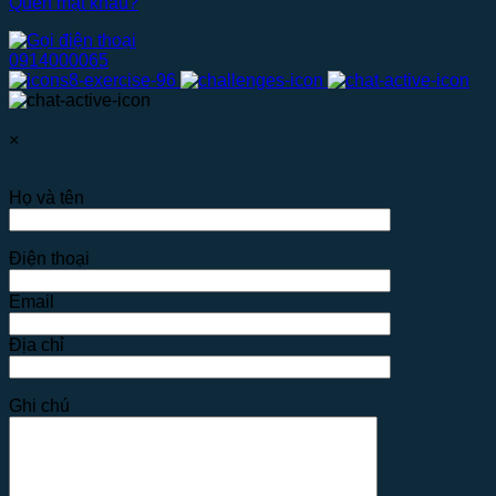
Quên mật khẩu?
0914000065
×
Họ và tên
Điện thoại
Email
Địa chỉ
Ghi chú