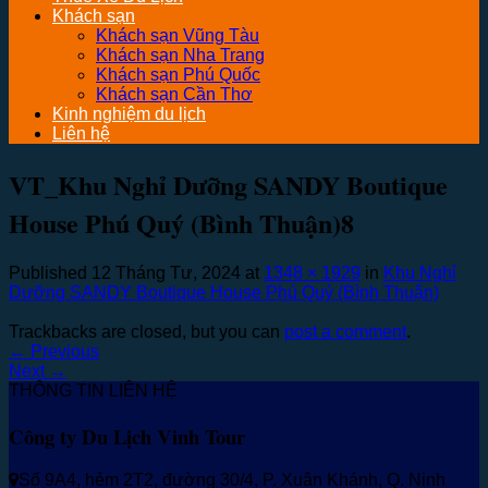
Khách sạn
Khách sạn Vũng Tàu
Khách sạn Nha Trang
Khách sạn Phú Quốc
Khách sạn Cần Thơ
Kinh nghiệm du lịch
Liên hệ
VT_Khu Nghỉ Dưỡng SANDY Boutique
House Phú Quý (Bình Thuận)8
Published
12 Tháng Tư, 2024
at
1348 × 1929
in
Khu Nghỉ
Dưỡng SANDY Boutique House Phú Quý (Bình Thuận)
Trackbacks are closed, but you can
post a comment
.
←
Previous
Next
→
THÔNG TIN LIÊN HỆ
Công ty Du Lịch Vinh Tour
Số 9A4, hẻm 2T2, đường 30/4, P. Xuân Khánh, Q. Ninh