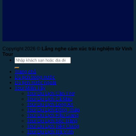
Copyright 2026 ©
Lắng nghe cảm xúc trải nghiệm từ Vinh
Tour
Tìm
kiếm:
Trang chủ
Du lịch trong nước
Du lịch nước ngoài
Tour Miền Tây
Tour Du Lịch Cần Thơ
Tour Du Lịch Cà Mau
Tour Du Lịch Long An
Tour Du Lịch Đồng Tháp
Tour Du Lịch Hậu Giang
Tour Du Lịch Sóc Trăng
Tour Du Lịch Tiền Giang
Tour Du Lịch Trà Vinh