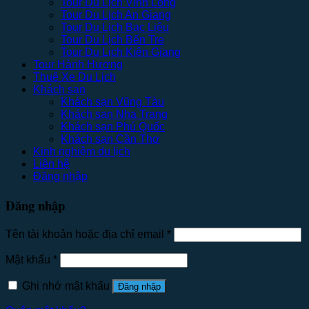
Tour Du Lịch Vĩnh Long
Tour Du Lịch An Giang
Tour Du Lịch Bạc Liêu
Tour Du Lịch Bến Tre
Tour Du Lịch Kiên Giang
Tour Hành Hương
Thuê Xe Du Lịch
Khách sạn
Khách sạn Vũng Tàu
Khách sạn Nha Trang
Khách sạn Phú Quốc
Khách sạn Cần Thơ
Kinh nghiệm du lịch
Liên hệ
Đăng nhập
Đăng nhập
Tên tài khoản hoặc địa chỉ email
*
Mật khẩu
*
Ghi nhớ mật khẩu
Đăng nhập