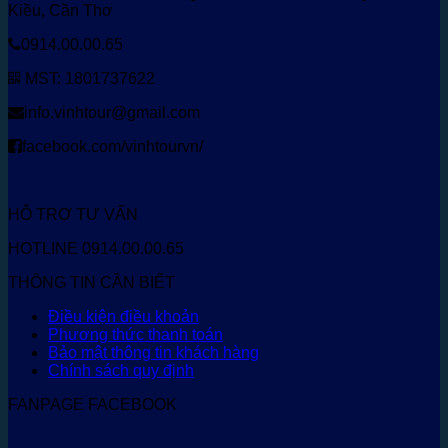
Kiều, Cần Thơ
0914.00.00.65
MST: 1801737622
info.vinhtour@gmail.com
facebook.com/vinhtourvn/
HỖ TRỢ TƯ VẤN
HOTLINE 0914.00.00.65
THÔNG TIN CẦN BIẾT
Điều kiện điều khoản
Phương thức thanh toán
Bảo mật thông tin khách hàng
Chính sách quy định
FANPAGE FACEBOOK