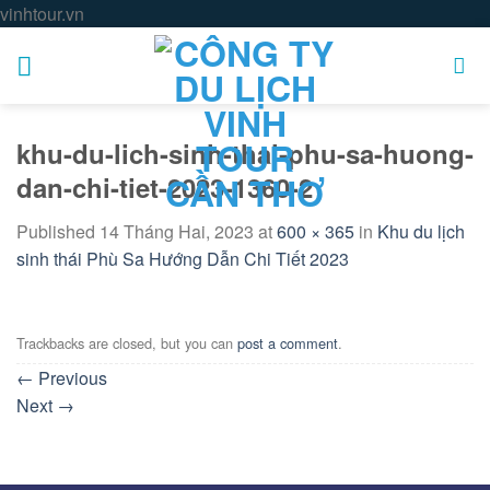
Skip
vinhtour.vn
to
content
khu-du-lich-sinh-thai-phu-sa-huong-
dan-chi-tiet-2023-1360-2
Published
14 Tháng Hai, 2023
at
600 × 365
in
Khu du lịch
sinh thái Phù Sa Hướng Dẫn Chi Tiết 2023
Trackbacks are closed, but you can
post a comment
.
←
Previous
Next
→