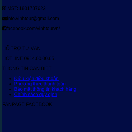
MST: 1801737622
info.vinhtour@gmail.com
facebook.com/vinhtourvn/
HỖ TRỢ TƯ VẤN
HOTLINE 0914.00.00.65
THÔNG TIN CẦN BIẾT
Điều kiện điều khoản
Phương thức thanh toán
Bảo mật thông tin khách hàng
Chính sách quy định
FANPAGE FACEBOOK