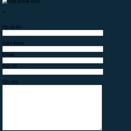
×
Họ và tên
Điện thoại
Email
Địa chỉ
Ghi chú