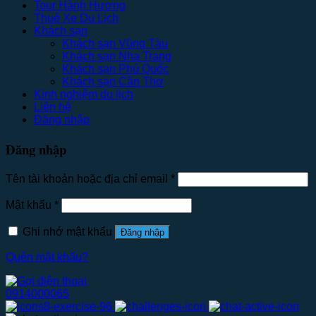
Tour Hành Hương
Thuê Xe Du Lịch
Khách sạn
Khách sạn Vũng Tàu
Khách sạn Nha Trang
Khách sạn Phú Quốc
Khách sạn Cần Thơ
Kinh nghiệm du lịch
Liên hệ
Đăng nhập
Đăng nhập
Tên tài khoản hoặc địa chỉ email
*
Mật khẩu
*
Ghi nhớ mật khẩu
Đăng nhập
Quên mật khẩu?
0914000065