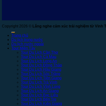
Copyright 2026 ©
Lắng nghe cảm xúc trải nghiệm từ Vinh 
Trang chủ
Du lịch trong nước
Du lịch nước ngoài
Tour Miền Tây
Tour Du Lịch Cần Thơ
Tour Du Lịch Cà Mau
Tour Du Lịch Long An
Tour Du Lịch Đồng Tháp
Tour Du Lịch Hậu Giang
Tour Du Lịch Sóc Trăng
Tour Du Lịch Tiền Giang
Tour Du Lịch Trà Vinh
Tour Du Lịch Vĩnh Long
Tour Du Lịch An Giang
Tour Du Lịch Bạc Liêu
Tour Du Lịch Bến Tre
Tour Du Lịch Kiên Giang