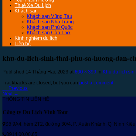
Thuê Xe Du Lịch
Khách sạn
Khách sạn Vũng Tàu
Khách sạn Nha Trang
Khách sạn Phú Quốc
Khách sạn Cần Thơ
Kinh nghiệm du lịch
Liên hệ
khu-du-lich-sinh-thai-phu-sa-huong-dan-ch
Published
14 Tháng Hai, 2023
at
600 × 399
in
Khu du lịch si
Trackbacks are closed, but you can
post a comment
.
←
Previous
Next
→
THÔNG TIN LIÊN HỆ
Công ty Du Lịch Vinh Tour
Số 9A4, hẻm 2T2, đường 30/4, P. Xuân Khánh, Q. Ninh Kiề
0914.00.00.65