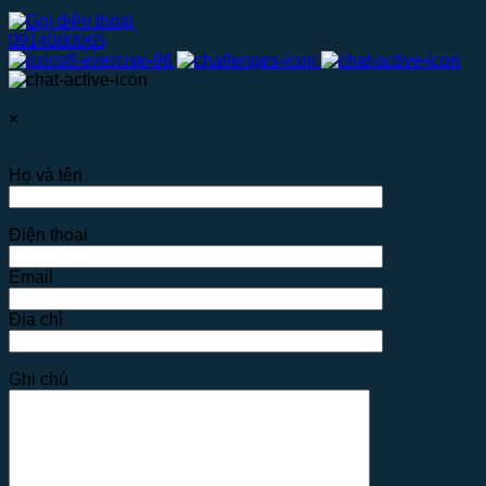
0914000065
×
Họ và tên
Điện thoại
Email
Địa chỉ
Ghi chú