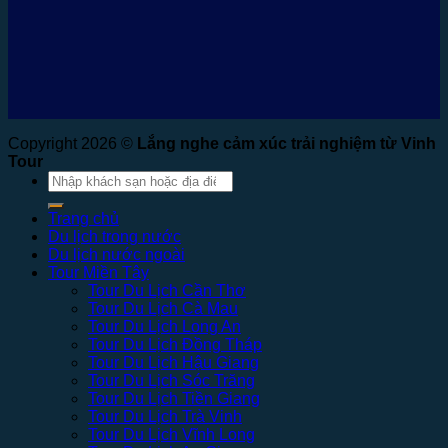
Copyright 2026 ©
Lắng nghe cảm xúc trải nghiệm từ Vinh
Tour
Tìm
kiếm:
Trang chủ
Du lịch trong nước
Du lịch nước ngoài
Tour Miền Tây
Tour Du Lịch Cần Thơ
Tour Du Lịch Cà Mau
Tour Du Lịch Long An
Tour Du Lịch Đồng Tháp
Tour Du Lịch Hậu Giang
Tour Du Lịch Sóc Trăng
Tour Du Lịch Tiền Giang
Tour Du Lịch Trà Vinh
Tour Du Lịch Vĩnh Long