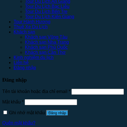
Tour Du Lịch An Giang
Tour Du Lịch Bạc Liêu
Tour Du Lịch Bến Tre
Tour Du Lịch Kiên Giang
Tour Hành Hương
Thuê Xe Du Lịch
Khách sạn
Khách sạn Vũng Tàu
Khách sạn Nha Trang
Khách sạn Phú Quốc
Khách sạn Cần Thơ
Kinh nghiệm du lịch
Liên hệ
Đăng nhập
Đăng nhập
Tên tài khoản hoặc địa chỉ email
*
Mật khẩu
*
Ghi nhớ mật khẩu
Đăng nhập
Quên mật khẩu?