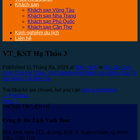
Khách sạn
Khách sạn Vũng Tàu
Khách sạn Nha Trang
Khách sạn Phú Quốc
Khách sạn Cần Thơ
Kinh nghiệm du lịch
Liên hệ
VT_KST Hạ Thảo 3
Published
11 Tháng Ba, 2024
at
800 × 600
in
Khu Du Lịch
Sinh Thái Hạ Thảo : Trải Nghiệm Hết Mình Với Điểm Giải Trí
Sôi Động Tại Bến Tre
Trackbacks are closed, but you can
post a comment
.
←
Previous
Next
→
THÔNG TIN LIÊN HỆ
Công ty Du Lịch Vinh Tour
Số 9A4, hẻm 2T2, đường 30/4, P. Xuân Khánh, Q. Ninh
Kiều, Cần Thơ