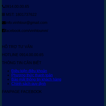
0914.00.00.65
MST: 1801737622
info.vinhtour@gmail.com
facebook.com/vinhtourvn/
HỖ TRỢ TƯ VẤN
HOTLINE 0914.00.00.65
THÔNG TIN CẦN BIẾT
Điều kiện điều khoản
Phương thức thanh toán
Bảo mật thông tin khách hàng
Chính sách quy định
FANPAGE FACEBOOK