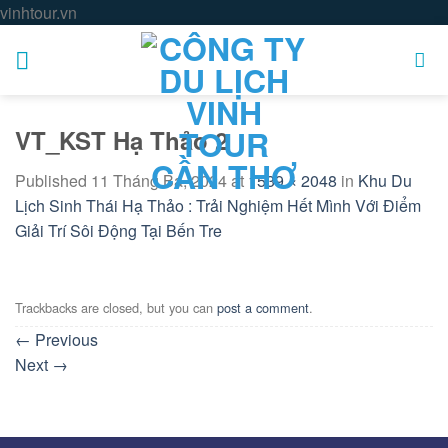
Skip
vinhtour.vn
to
content
VT_KST Hạ Thảo 2
Published
11 Tháng Ba, 2024
at
1539 × 2048
in
Khu Du
Lịch Sinh Thái Hạ Thảo : Trải Nghiệm Hết Mình Với Điểm
Giải Trí Sôi Động Tại Bến Tre
Trackbacks are closed, but you can
post a comment
.
←
Previous
Next
→