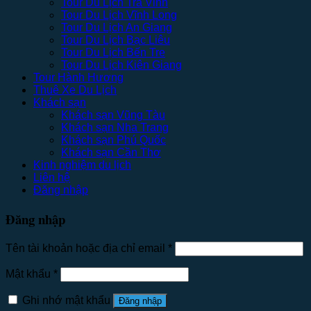
Tour Du Lịch Trà Vinh
Tour Du Lịch Vĩnh Long
Tour Du Lịch An Giang
Tour Du Lịch Bạc Liêu
Tour Du Lịch Bến Tre
Tour Du Lịch Kiên Giang
Tour Hành Hương
Thuê Xe Du Lịch
Khách sạn
Khách sạn Vũng Tàu
Khách sạn Nha Trang
Khách sạn Phú Quốc
Khách sạn Cần Thơ
Kinh nghiệm du lịch
Liên hệ
Đăng nhập
Đăng nhập
Tên tài khoản hoặc địa chỉ email
*
Mật khẩu
*
Ghi nhớ mật khẩu
Đăng nhập