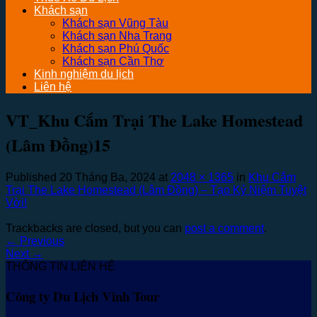
Khách sạn
Khách sạn Vũng Tàu
Khách sạn Nha Trang
Khách sạn Phú Quốc
Khách sạn Cần Thơ
Kinh nghiệm du lịch
Liên hệ
VT_Khu Cắm Trại The Lake Homestead
(Lâm Đồng)15
Published
20 Tháng Ba, 2024
at
2048 × 1365
in
Khu Cắm
Trại The Lake Homestead (Lâm Đồng) – Tạo Kỷ Niệm Tuyệt
Vời!
Trackbacks are closed, but you can
post a comment
.
←
Previous
Next
→
THÔNG TIN LIÊN HỆ
Công ty Du Lịch Vinh Tour