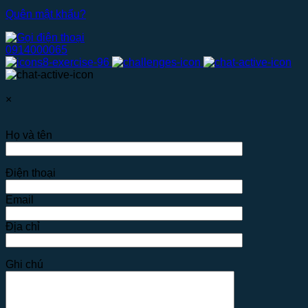
Quên mật khẩu?
0914000065
×
Họ và tên
Điện thoại
Email
Địa chỉ
Ghi chú