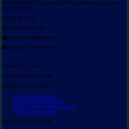
Số 9A4, hẻm 2T2, đường 30/4, P. Xuân Khánh, Q. Ninh
Kiều, Cần Thơ
0914.00.00.65
MST: 1801737622
info.vinhtour@gmail.com
facebook.com/vinhtourvn/
HỖ TRỢ TƯ VẤN
HOTLINE 0914.00.00.65
THÔNG TIN CẦN BIẾT
Điều kiện điều khoản
Phương thức thanh toán
Bảo mật thông tin khách hàng
Chính sách quy định
FANPAGE FACEBOOK