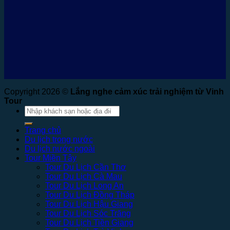
Copyright 2026 ©
Lắng nghe cảm xúc trải nghiệm từ Vinh
Tour
Tìm
kiếm:
Trang chủ
Du lịch trong nước
Du lịch nước ngoài
Tour Miền Tây
Tour Du Lịch Cần Thơ
Tour Du Lịch Cà Mau
Tour Du Lịch Long An
Tour Du Lịch Đồng Tháp
Tour Du Lịch Hậu Giang
Tour Du Lịch Sóc Trăng
Tour Du Lịch Tiền Giang