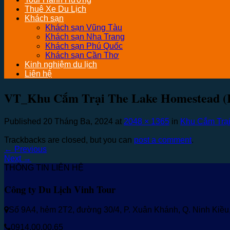
Thuê Xe Du Lịch
Khách sạn
Khách sạn Vũng Tàu
Khách sạn Nha Trang
Khách sạn Phú Quốc
Khách sạn Cần Thơ
Kinh nghiệm du lịch
Liên hệ
VT_Khu Cắm Trại The Lake Homestead (
Published
20 Tháng Ba, 2024
at
2048 × 1365
in
Khu Cắm Trại
Trackbacks are closed, but you can
post a comment
.
←
Previous
Next
→
THÔNG TIN LIÊN HỆ
Công ty Du Lịch Vinh Tour
Số 9A4, hẻm 2T2, đường 30/4, P. Xuân Khánh, Q. Ninh Kiề
0914.00.00.65