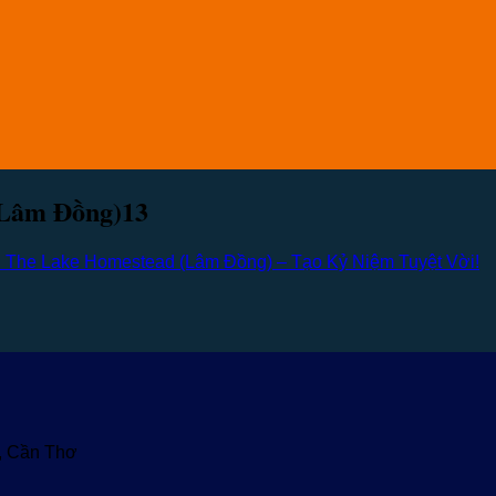
Lâm Đồng)13
 The Lake Homestead (Lâm Đồng) – Tạo Kỷ Niệm Tuyệt Vời!
u, Cần Thơ