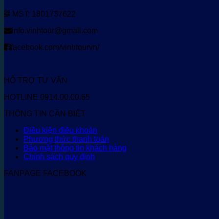
MST: 1801737622
info.vinhtour@gmail.com
facebook.com/vinhtourvn/
HỖ TRỢ TƯ VẤN
HOTLINE 0914.00.00.65
THÔNG TIN CẦN BIẾT
Điều kiện điều khoản
Phương thức thanh toán
Bảo mật thông tin khách hàng
Chính sách quy định
FANPAGE FACEBOOK