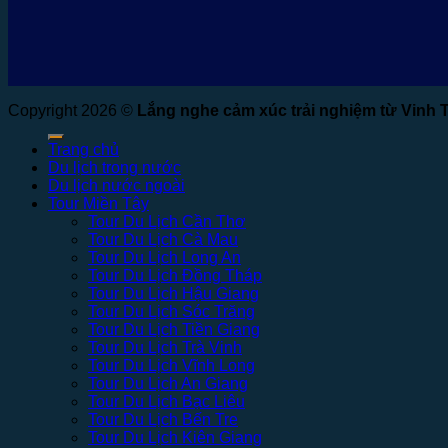
Copyright 2026 ©
Lắng nghe cảm xúc trải nghiệm từ Vinh 
Trang chủ
Du lịch trong nước
Du lịch nước ngoài
Tour Miền Tây
Tour Du Lịch Cần Thơ
Tour Du Lịch Cà Mau
Tour Du Lịch Long An
Tour Du Lịch Đồng Tháp
Tour Du Lịch Hậu Giang
Tour Du Lịch Sóc Trăng
Tour Du Lịch Tiền Giang
Tour Du Lịch Trà Vinh
Tour Du Lịch Vĩnh Long
Tour Du Lịch An Giang
Tour Du Lịch Bạc Liêu
Tour Du Lịch Bến Tre
Tour Du Lịch Kiên Giang