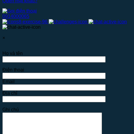
Quên mật khẩu?
0914000065
×
Họ và tên
Điện thoại
Email
Địa chỉ
Ghi chú