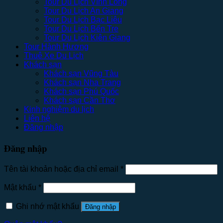
Tour Du Lịch Vĩnh Long
Tour Du Lịch An Giang
Tour Du Lịch Bạc Liêu
Tour Du Lịch Bến Tre
Tour Du Lịch Kiên Giang
Tour Hành Hương
Thuê Xe Du Lịch
Khách sạn
Khách sạn Vũng Tàu
Khách sạn Nha Trang
Khách sạn Phú Quốc
Khách sạn Cần Thơ
Kinh nghiệm du lịch
Liên hệ
Đăng nhập
Đăng nhập
Tên tài khoản hoặc địa chỉ email
*
Mật khẩu
*
Ghi nhớ mật khẩu
Đăng nhập