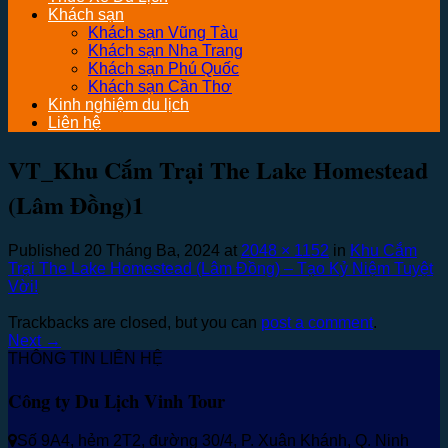
Khách sạn
Khách sạn Vũng Tàu
Khách sạn Nha Trang
Khách sạn Phú Quốc
Khách sạn Cần Thơ
Kinh nghiệm du lịch
Liên hệ
VT_Khu Cắm Trại The Lake Homestead
(Lâm Đồng)1
Published
20 Tháng Ba, 2024
at
2048 × 1152
in
Khu Cắm
Trại The Lake Homestead (Lâm Đồng) – Tạo Kỷ Niệm Tuyệt
Vời!
Trackbacks are closed, but you can
post a comment
.
Next
→
THÔNG TIN LIÊN HỆ
Công ty Du Lịch Vinh Tour
Số 9A4, hẻm 2T2, đường 30/4, P. Xuân Khánh, Q. Ninh