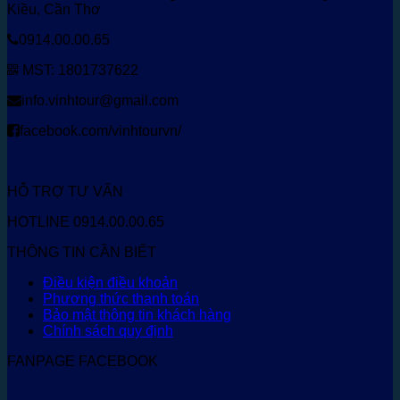
Kiều, Cần Thơ
0914.00.00.65
MST: 1801737622
info.vinhtour@gmail.com
facebook.com/vinhtourvn/
HỖ TRỢ TƯ VẤN
HOTLINE 0914.00.00.65
THÔNG TIN CẦN BIẾT
Điều kiện điều khoản
Phương thức thanh toán
Bảo mật thông tin khách hàng
Chính sách quy định
FANPAGE FACEBOOK