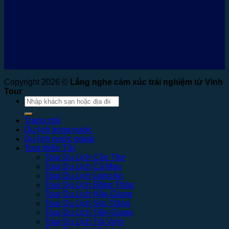
Copyright 2026 ©
Lắng nghe cảm xúc trải nghiệm từ Vinh
Tour
Tìm
kiếm:
Trang chủ
Du lịch trong nước
Du lịch nước ngoài
Tour Miền Tây
Tour Du Lịch Cần Thơ
Tour Du Lịch Cà Mau
Tour Du Lịch Long An
Tour Du Lịch Đồng Tháp
Tour Du Lịch Hậu Giang
Tour Du Lịch Sóc Trăng
Tour Du Lịch Tiền Giang
Tour Du Lịch Trà Vinh