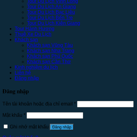
Tour Du Lịch Vĩnh Long
Tour Du Lịch An Giang
Tour Du Lịch Bạc Liêu
Tour Du Lịch Bến Tre
Tour Du Lịch Kiên Giang
Tour Hành Hương
Thuê Xe Du Lịch
Khách sạn
Khách sạn Vũng Tàu
Khách sạn Nha Trang
Khách sạn Phú Quốc
Khách sạn Cần Thơ
Kinh nghiệm du lịch
Liên hệ
Đăng nhập
Đăng nhập
Tên tài khoản hoặc địa chỉ email
*
Mật khẩu
*
Ghi nhớ mật khẩu
Đăng nhập