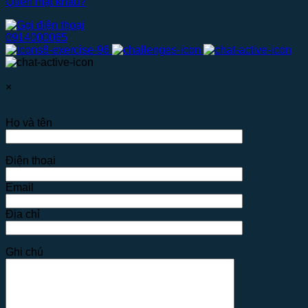
Quên mật khẩu?
0914000065
×
Họ và tên
Điện thoại
Email
Địa chỉ
Ghi chú