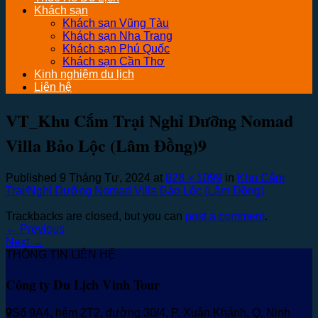
Khách sạn
Khách sạn Vũng Tàu
Khách sạn Nha Trang
Khách sạn Phú Quốc
Khách sạn Cần Thơ
Kinh nghiệm du lịch
Liên hệ
VT_Khu Cắm Trại Nghỉ Dưỡng Nomad
Villa Bảo Lộc (Lâm Đồng)9
Published
9 Tháng Tư, 2024
at
828 × 1099
in
Khu Cắm
Trại/Nghỉ Dưỡng Nomad Villa Bảo Lộc (Lâm Đồng)
Trackbacks are closed, but you can
post a comment
.
←
Previous
Next
→
THÔNG TIN LIÊN HỆ
Công ty Du Lịch Vinh Tour
Số 9A4, hẻm 2T2, đường 30/4, P. Xuân Khánh, Q. Ninh