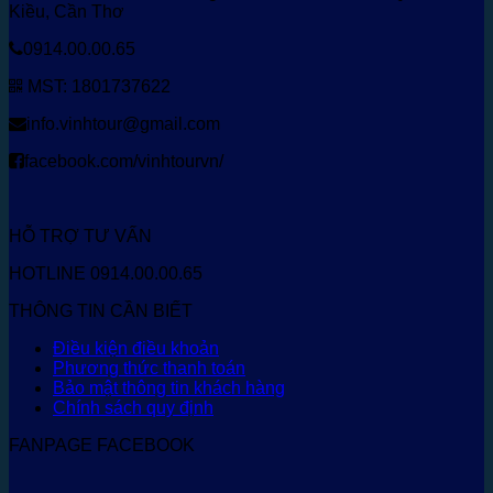
Kiều, Cần Thơ
0914.00.00.65
MST: 1801737622
info.vinhtour@gmail.com
facebook.com/vinhtourvn/
HỖ TRỢ TƯ VẤN
HOTLINE 0914.00.00.65
THÔNG TIN CẦN BIẾT
Điều kiện điều khoản
Phương thức thanh toán
Bảo mật thông tin khách hàng
Chính sách quy định
FANPAGE FACEBOOK