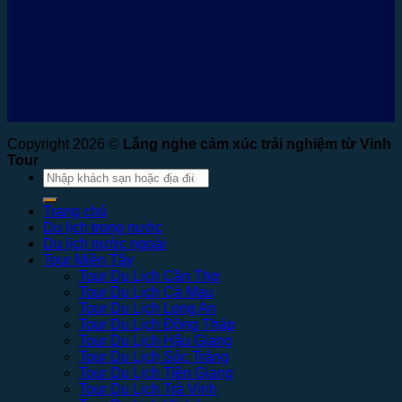
Copyright 2026 ©
Lắng nghe cảm xúc trải nghiệm từ Vinh
Tour
Tìm
kiếm:
Trang chủ
Du lịch trong nước
Du lịch nước ngoài
Tour Miền Tây
Tour Du Lịch Cần Thơ
Tour Du Lịch Cà Mau
Tour Du Lịch Long An
Tour Du Lịch Đồng Tháp
Tour Du Lịch Hậu Giang
Tour Du Lịch Sóc Trăng
Tour Du Lịch Tiền Giang
Tour Du Lịch Trà Vinh