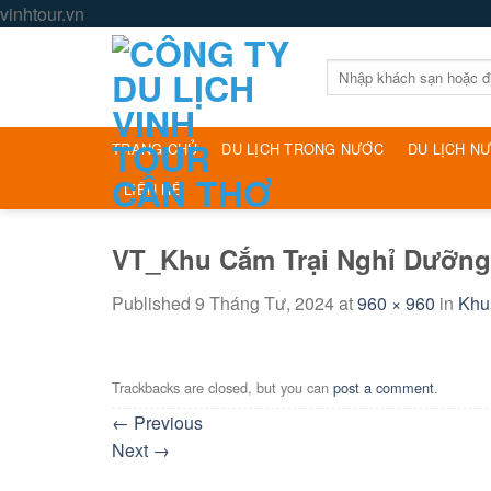
Skip
vinhtour.vn
to
content
Tìm
kiếm:
TRANG CHỦ
DU LỊCH TRONG NƯỚC
DU LỊCH N
LIÊN HỆ
VT_Khu Cắm Trại Nghỉ Dưỡng
Published
9 Tháng Tư, 2024
at
960 × 960
in
Khu
Trackbacks are closed, but you can
post a comment
.
←
Previous
Next
→