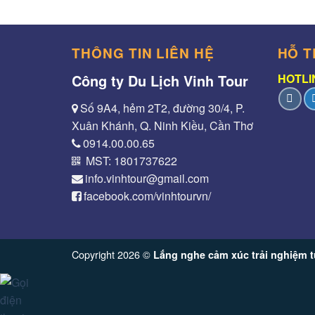
THÔNG TIN LIÊN HỆ
HỖ T
Công ty Du Lịch Vinh Tour
HOTLIN
Số 9A4, hẻm 2T2, đường 30/4, P.
Xuân Khánh, Q. Ninh Kiều, Cần Thơ
0914.00.00.65
MST: 1801737622
info.vinhtour@gmail.com
facebook.com/vinhtourvn/
Copyright 2026 ©
Lắng nghe cảm xúc trải nghiệm t