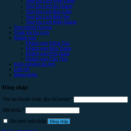
Tour Du Lịch Vĩnh Long
Tour Du Lịch An Giang
Tour Du Lịch Bạc Liêu
Tour Du Lịch Bến Tre
Tour Du Lịch Kiên Giang
Tour Hành Hương
Thuê Xe Du Lịch
Khách sạn
Khách sạn Vũng Tàu
Khách sạn Nha Trang
Khách sạn Phú Quốc
Khách sạn Cần Thơ
Kinh nghiệm du lịch
Liên hệ
Đăng nhập
Đăng nhập
Tên tài khoản hoặc địa chỉ email
*
Mật khẩu
*
Ghi nhớ mật khẩu
Đăng nhập