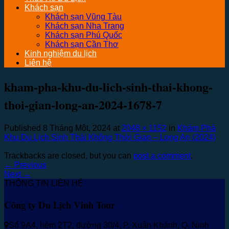
Khách sạn
Khách sạn Vũng Tàu
Khách sạn Nha Trang
Khách sạn Phú Quốc
Khách sạn Cần Thơ
Kinh nghiệm du lịch
Liên hệ
kham-pha-khu-du-lich-sinh-thai-khong-
thoi-gian-long-an-2024-1678-7
Published
8 Tháng Một, 2024
at
2048 × 1152
in
Khám Phá
Khu Du Lịch Sinh Thái Không Thời Gian – Long An (2024)
Trackbacks are closed, but you can
post a comment
.
←
Previous
Next
→
THÔNG TIN LIÊN HỆ
Công ty Du Lịch Vinh Tour
Số 9A4, hẻm 2T2, đường 30/4, P. Xuân Khánh, Q. Ninh