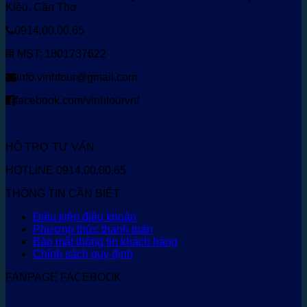
Kiều, Cần Thơ
0914.00.00.65
MST: 1801737622
info.vinhtour@gmail.com
facebook.com/vinhtourvn/
HỖ TRỢ TƯ VẤN
HOTLINE 0914.00.00.65
THÔNG TIN CẦN BIẾT
Điều kiện điều khoản
Phương thức thanh toán
Bảo mật thông tin khách hàng
Chính sách quy định
FANPAGE FACEBOOK