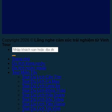
Copyright 2026 ©
Lắng nghe cảm xúc trải nghiệm từ Vinh
Tour
Tìm
kiếm:
Trang chủ
Du lịch trong nước
Du lịch nước ngoài
Tour Miền Tây
Tour Du Lịch Cần Thơ
Tour Du Lịch Cà Mau
Tour Du Lịch Long An
Tour Du Lịch Đồng Tháp
Tour Du Lịch Hậu Giang
Tour Du Lịch Sóc Trăng
Tour Du Lịch Tiền Giang
Tour Du Lịch Trà Vinh