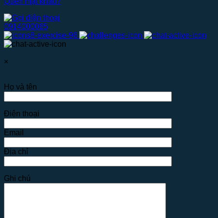
Quên mật khẩu?
0914000065
×
Họ và tên
Điện thoại
Email
Địa chỉ
Ghi chú