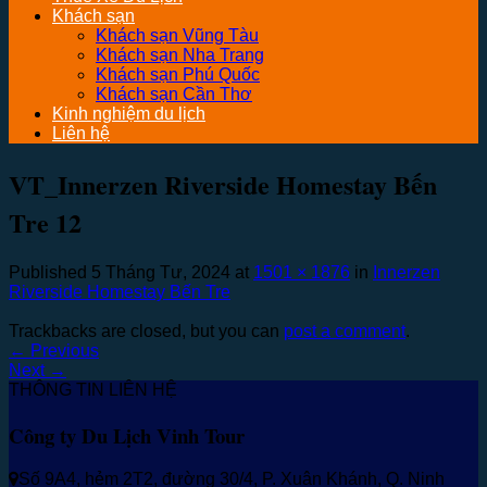
Khách sạn
Khách sạn Vũng Tàu
Khách sạn Nha Trang
Khách sạn Phú Quốc
Khách sạn Cần Thơ
Kinh nghiệm du lịch
Liên hệ
VT_Innerzen Riverside Homestay Bến
Tre 12
Published
5 Tháng Tư, 2024
at
1501 × 1876
in
Innerzen
Riverside Homestay Bến Tre
Trackbacks are closed, but you can
post a comment
.
←
Previous
Next
→
THÔNG TIN LIÊN HỆ
Công ty Du Lịch Vinh Tour
Số 9A4, hẻm 2T2, đường 30/4, P. Xuân Khánh, Q. Ninh