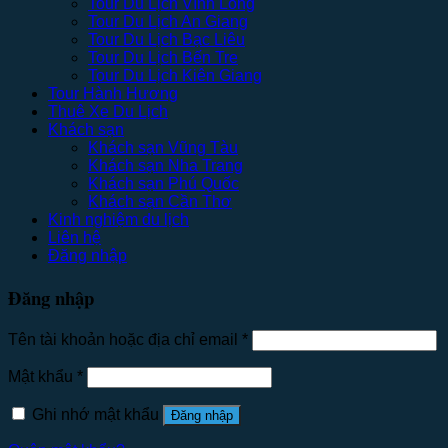
Tour Du Lịch Vĩnh Long
Tour Du Lịch An Giang
Tour Du Lịch Bạc Liêu
Tour Du Lịch Bến Tre
Tour Du Lịch Kiên Giang
Tour Hành Hương
Thuê Xe Du Lịch
Khách sạn
Khách sạn Vũng Tàu
Khách sạn Nha Trang
Khách sạn Phú Quốc
Khách sạn Cần Thơ
Kinh nghiệm du lịch
Liên hệ
Đăng nhập
Đăng nhập
Tên tài khoản hoặc địa chỉ email
*
Mật khẩu
*
Ghi nhớ mật khẩu
Đăng nhập