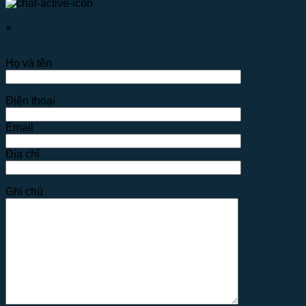
×
Họ và tên
Điện thoại
Email
Địa chỉ
Ghi chú