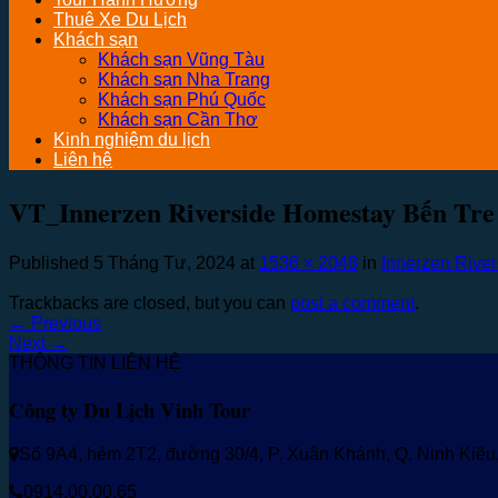
Thuê Xe Du Lịch
Khách sạn
Khách sạn Vũng Tàu
Khách sạn Nha Trang
Khách sạn Phú Quốc
Khách sạn Cần Thơ
Kinh nghiệm du lịch
Liên hệ
VT_Innerzen Riverside Homestay Bến Tre
Published
5 Tháng Tư, 2024
at
1536 × 2048
in
Innerzen Rive
Trackbacks are closed, but you can
post a comment
.
←
Previous
Next
→
THÔNG TIN LIÊN HỆ
Công ty Du Lịch Vinh Tour
Số 9A4, hẻm 2T2, đường 30/4, P. Xuân Khánh, Q. Ninh Kiề
0914.00.00.65