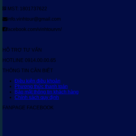
MST: 1801737622
info.vinhtour@gmail.com
facebook.com/vinhtourvn/
HỖ TRỢ TƯ VẤN
HOTLINE 0914.00.00.65
THÔNG TIN CẦN BIẾT
Điều kiện điều khoản
Phương thức thanh toán
Bảo mật thông tin khách hàng
Chính sách quy định
FANPAGE FACEBOOK