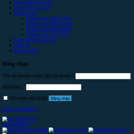
Tour Hành Hương
Thuê Xe Du Lịch
Khách sạn
Khách sạn Vũng Tàu
Khách sạn Nha Trang
Khách sạn Phú Quốc
Khách sạn Cần Thơ
Kinh nghiệm du lịch
Liên hệ
Đăng nhập
Đăng nhập
Tên tài khoản hoặc địa chỉ email
*
Mật khẩu
*
Ghi nhớ mật khẩu
Đăng nhập
Quên mật khẩu?
0914000065