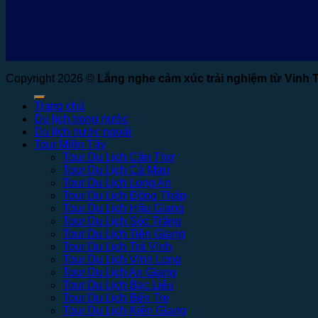
Copyright 2026 ©
Lắng nghe cảm xúc trải nghiệm từ Vinh 
Trang chủ
Du lịch trong nước
Du lịch nước ngoài
Tour Miền Tây
Tour Du Lịch Cần Thơ
Tour Du Lịch Cà Mau
Tour Du Lịch Long An
Tour Du Lịch Đồng Tháp
Tour Du Lịch Hậu Giang
Tour Du Lịch Sóc Trăng
Tour Du Lịch Tiền Giang
Tour Du Lịch Trà Vinh
Tour Du Lịch Vĩnh Long
Tour Du Lịch An Giang
Tour Du Lịch Bạc Liêu
Tour Du Lịch Bến Tre
Tour Du Lịch Kiên Giang