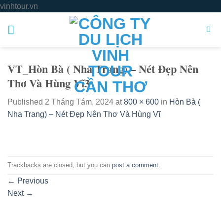
Skip
vinhtour.vn
to
content
VT_Hòn Bà ( Nha Trang) – Nét Đẹp Nên
Thơ Và Hùng Vĩ3
Published
2 Tháng Tám, 2024
at
800 × 600
in
Hòn Bà (
Nha Trang) – Nét Đẹp Nên Thơ Và Hùng Vĩ
Trackbacks are closed, but you can
post a comment
.
←
Previous
Next
→