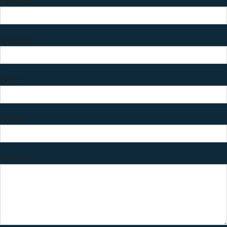
Họ và tên
Điện thoại
Email
Địa chỉ
Ghi chú