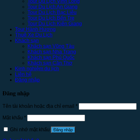
Tour Du Lịch Vĩnh Long
Tour Du Lịch An Giang
Tour Du Lịch Bạc Liêu
Tour Du Lịch Bến Tre
Tour Du Lịch Kiên Giang
Tour Hành Hương
Thuê Xe Du Lịch
Khách sạn
Khách sạn Vũng Tàu
Khách sạn Nha Trang
Khách sạn Phú Quốc
Khách sạn Cần Thơ
Kinh nghiệm du lịch
Liên hệ
Đăng nhập
Đăng nhập
Tên tài khoản hoặc địa chỉ email
*
Mật khẩu
*
Ghi nhớ mật khẩu
Đăng nhập