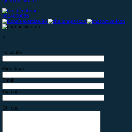
Quên mật khẩu?
0914000065
×
Họ và tên
Điện thoại
Email
Địa chỉ
Ghi chú