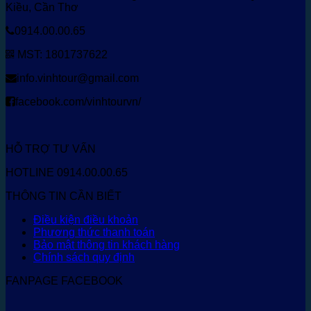
Kiều, Cần Thơ
0914.00.00.65
MST: 1801737622
info.vinhtour@gmail.com
facebook.com/vinhtourvn/
HỖ TRỢ TƯ VẤN
HOTLINE 0914.00.00.65
THÔNG TIN CẦN BIẾT
Điều kiện điều khoản
Phương thức thanh toán
Bảo mật thông tin khách hàng
Chính sách quy định
FANPAGE FACEBOOK