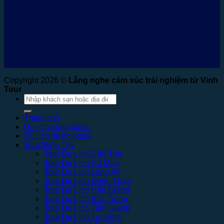
Copyright 2026 ©
Lắng nghe cảm xúc trải nghiệm từ Vinh
Tour
Tìm
kiếm:
Trang chủ
Du lịch trong nước
Du lịch nước ngoài
Tour Miền Tây
Tour Du Lịch Cần Thơ
Tour Du Lịch Cà Mau
Tour Du Lịch Long An
Tour Du Lịch Đồng Tháp
Tour Du Lịch Hậu Giang
Tour Du Lịch Sóc Trăng
Tour Du Lịch Tiền Giang
Tour Du Lịch Trà Vinh