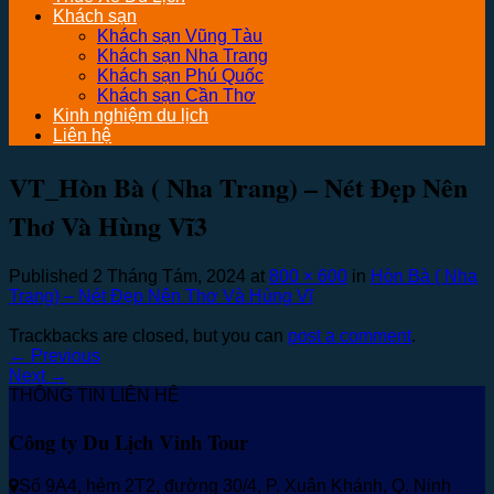
Khách sạn
Khách sạn Vũng Tàu
Khách sạn Nha Trang
Khách sạn Phú Quốc
Khách sạn Cần Thơ
Kinh nghiệm du lịch
Liên hệ
VT_Hòn Bà ( Nha Trang) – Nét Đẹp Nên
Thơ Và Hùng Vĩ3
Published
2 Tháng Tám, 2024
at
800 × 600
in
Hòn Bà ( Nha
Trang) – Nét Đẹp Nên Thơ Và Hùng Vĩ
Trackbacks are closed, but you can
post a comment
.
←
Previous
Next
→
THÔNG TIN LIÊN HỆ
Công ty Du Lịch Vinh Tour
Số 9A4, hẻm 2T2, đường 30/4, P. Xuân Khánh, Q. Ninh