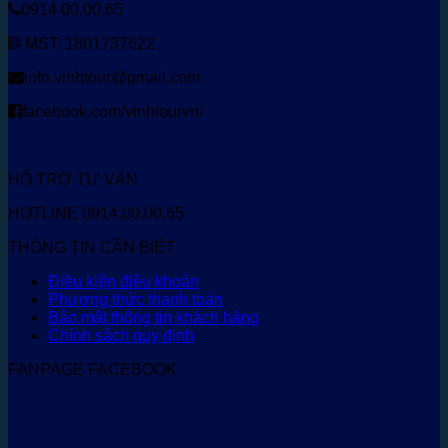
0914.00.00.65
MST: 1801737622
info.vinhtour@gmail.com
facebook.com/vinhtourvn/
HỖ TRỢ TƯ VẤN
HOTLINE 0914.00.00.65
THÔNG TIN CẦN BIẾT
Điều kiện điều khoản
Phương thức thanh toán
Bảo mật thông tin khách hàng
Chính sách quy định
FANPAGE FACEBOOK