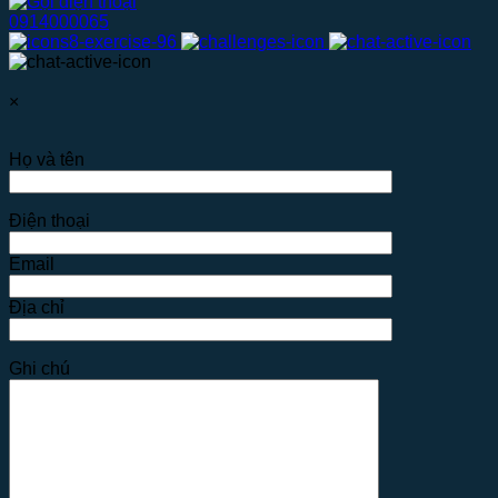
0914000065
×
Họ và tên
Điện thoại
Email
Địa chỉ
Ghi chú