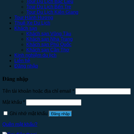
Tour Du Lịch Bạc Liêu
Tour Du Lịch Bến Tre
Tour Du Lịch Kiên Giang
Tour Hành Hương
Thuê Xe Du Lịch
Khách sạn
Khách sạn Vũng Tàu
Khách sạn Nha Trang
Khách sạn Phú Quốc
Khách sạn Cần Thơ
Kinh nghiệm du lịch
Liên hệ
Đăng nhập
Đăng nhập
Tên tài khoản hoặc địa chỉ email
*
Mật khẩu
*
Ghi nhớ mật khẩu
Đăng nhập
Quên mật khẩu?