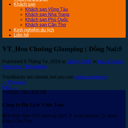
Khách sạn
Khách sạn Vũng Tàu
Khách sạn Nha Trang
Khách sạn Phú Quốc
Khách sạn Cần Thơ
Kinh nghiệm du lịch
Liên hệ
VT_Hoa Chuông Glamping ( Đồng Nai)5
Published
6 Tháng Tư, 2024
at
1920 × 1080
in
Hoa Chuông
Glamping ( Đồng Nai)
Trackbacks are closed, but you can
post a comment
.
←
Previous
Next
→
THÔNG TIN LIÊN HỆ
Công ty Du Lịch Vinh Tour
Số 9A4, hẻm 2T2, đường 30/4, P. Xuân Khánh, Q. Ninh
Kiều, Cần Thơ