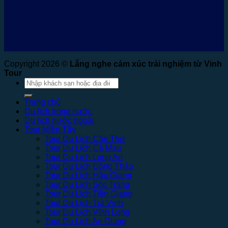
Copyright 2026 ©
Lắng nghe cảm xúc trải nghiệm từ Vinh
Tour
Tìm
kiếm:
Trang chủ
Du lịch trong nước
Du lịch nước ngoài
Tour Miền Tây
Tour Du Lịch Cần Thơ
Tour Du Lịch Cà Mau
Tour Du Lịch Long An
Tour Du Lịch Đồng Tháp
Tour Du Lịch Hậu Giang
Tour Du Lịch Sóc Trăng
Tour Du Lịch Tiền Giang
Tour Du Lịch Trà Vinh
Tour Du Lịch Vĩnh Long
Tour Du Lịch An Giang