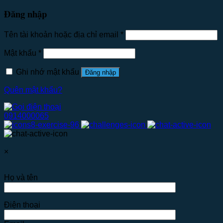
Đăng nhập
Tên tài khoản hoặc địa chỉ email
*
Mật khẩu
*
Ghi nhớ mật khẩu
Đăng nhập
Quên mật khẩu?
0914000065
×
Họ và tên
Điện thoại