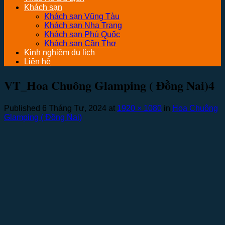
Khách sạn
Khách sạn Vũng Tàu
Khách sạn Nha Trang
Khách sạn Phú Quốc
Khách sạn Cần Thơ
Kinh nghiệm du lịch
Liên hệ
VT_Hoa Chuông Glamping ( Đồng Nai)4
Published
6 Tháng Tư, 2024
at
1920 × 1080
in
Hoa Chuông
Glamping ( Đồng Nai)