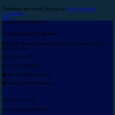
Trackbacks are closed, but you can
post a comment
.
←
Previous
Next
→
THÔNG TIN LIÊN HỆ
Công ty Du Lịch Vinh Tour
Số 9A4, hẻm 2T2, đường 30/4, P. Xuân Khánh, Q. Ninh
Kiều, Cần Thơ
0914.00.00.65
MST: 1801737622
info.vinhtour@gmail.com
facebook.com/vinhtourvn/
HỖ TRỢ TƯ VẤN
HOTLINE 0914.00.00.65