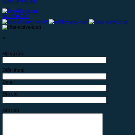
Quên mật khẩu?
0914000065
×
Họ và tên
Điện thoại
Email
Địa chỉ
Ghi chú