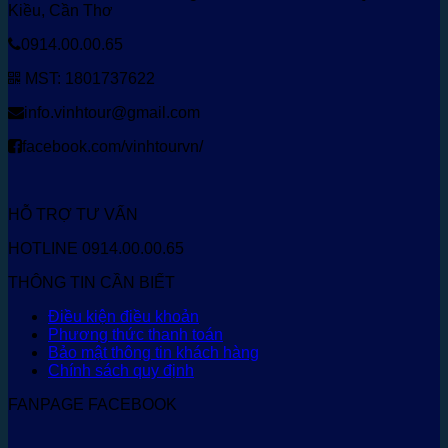
Kiều, Cần Thơ
0914.00.00.65
MST: 1801737622
info.vinhtour@gmail.com
facebook.com/vinhtourvn/
HỖ TRỢ TƯ VẤN
HOTLINE 0914.00.00.65
THÔNG TIN CẦN BIẾT
Điều kiện điều khoản
Phương thức thanh toán
Bảo mật thông tin khách hàng
Chính sách quy định
FANPAGE FACEBOOK