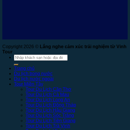
Copyright 2026 ©
Lắng nghe cảm xúc trải nghiệm từ Vinh
Tour
Tìm
kiếm:
Trang chủ
Du lịch trong nước
Du lịch nước ngoài
Tour Miền Tây
Tour Du Lịch Cần Thơ
Tour Du Lịch Cà Mau
Tour Du Lịch Long An
Tour Du Lịch Đồng Tháp
Tour Du Lịch Hậu Giang
Tour Du Lịch Sóc Trăng
Tour Du Lịch Tiền Giang
Tour Du Lịch Trà Vinh