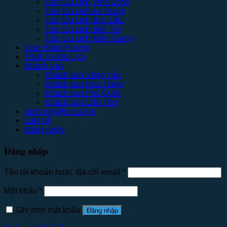
Tour Du Lịch Vĩnh Long
Tour Du Lịch An Giang
Tour Du Lịch Bạc Liêu
Tour Du Lịch Bến Tre
Tour Du Lịch Kiên Giang
Tour Hành Hương
Thuê Xe Du Lịch
Khách sạn
Khách sạn Vũng Tàu
Khách sạn Nha Trang
Khách sạn Phú Quốc
Khách sạn Cần Thơ
Kinh nghiệm du lịch
Liên hệ
Đăng nhập
Đăng nhập
Tên tài khoản hoặc địa chỉ email
*
Mật khẩu
*
Ghi nhớ mật khẩu
Đăng nhập