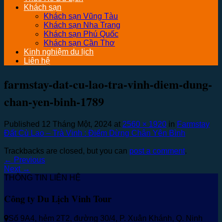
Khách sạn
Khách sạn Vũng Tàu
Khách sạn Nha Trang
Khách sạn Phú Quốc
Khách sạn Cần Thơ
Kinh nghiệm du lịch
Liên hệ
farmstay-dat-cu-lao-tra-vinh-diem-dung-
chan-yen-binh-1789
Published
12 Tháng Một, 2024
at
2560 × 1920
in
Farmstay
Đất Cù Lao – Trà Vinh : Điểm Dừng Chân Yên Bình
Trackbacks are closed, but you can
post a comment
.
←
Previous
Next
→
THÔNG TIN LIÊN HỆ
Công ty Du Lịch Vinh Tour
Số 9A4, hẻm 2T2, đường 30/4, P. Xuân Khánh, Q. Ninh