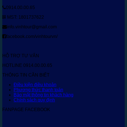
0914.00.00.65
MST: 1801737622
info.vinhtour@gmail.com
facebook.com/vinhtourvn/
HỖ TRỢ TƯ VẤN
HOTLINE 0914.00.00.65
THÔNG TIN CẦN BIẾT
Điều kiện điều khoản
Phương thức thanh toán
Bảo mật thông tin khách hàng
Chính sách quy định
FANPAGE FACEBOOK