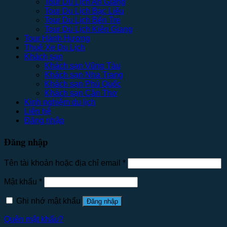
Tour Du Lịch An Giang
Tour Du Lịch Bạc Liêu
Tour Du Lịch Bến Tre
Tour Du Lịch Kiên Giang
Tour Hành Hương
Thuê Xe Du Lịch
Khách sạn
Khách sạn Vũng Tàu
Khách sạn Nha Trang
Khách sạn Phú Quốc
Khách sạn Cần Thơ
Kinh nghiệm du lịch
Liên hệ
Đăng nhập
Đăng nhập
Tên tài khoản hoặc địa chỉ email
*
Mật khẩu
*
Ghi nhớ mật khẩu
Đăng nhập
Quên mật khẩu?