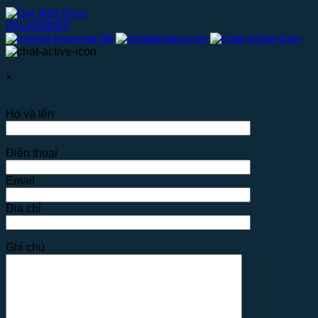
0914000065
×
Họ và tên
Điện thoại
Email
Địa chỉ
Ghi chú