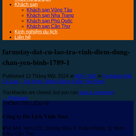
Khách sạn
Khách sạn Vũng Tàu
Khách sạn Nha Trang
Khách sạn Phú Quốc
Khách sạn Cần Thơ
Kinh nghiệm du lịch
Liên hệ
farmstay-dat-cu-lao-tra-vinh-diem-dung-
chan-yen-binh-1789-1
Published
12 Tháng Một, 2024
at
800 × 563
in
Farmstay Đất
Cù Lao – Trà Vinh : Điểm Dừng Chân Yên Bình
Trackbacks are closed, but you can
post a comment
.
←
Previous
THÔNG TIN LIÊN HỆ
Công ty Du Lịch Vinh Tour
Số 9A4, hẻm 2T2, đường 30/4, P. Xuân Khánh, Q. Ninh
Kiều, Cần Thơ