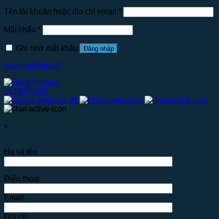
Tên tài khoản hoặc địa chỉ email
*
Mật khẩu
*
Ghi nhớ mật khẩu
Đăng nhập
Quên mật khẩu?
0914000065
×
Họ và tên
Điện thoại
Email
Địa chỉ