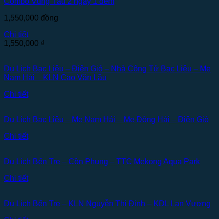
Combo Vũng Tàu 2 ngày 1 đêm
1,550,000
đồng
Chi tiết
1,550,000
₫
Du Lịch Bạc Liêu – Điện Gió – Nhà Công Tử Bạc Liêu – Mẹ
Nam Hải – KLN Cao Văn Lầu
Chi tiết
Du Lịch Bạc Liêu – Mẹ Nam Hải – Mẹ Đông Hải – Điện Gió
Chi tiết
Du Lịch Bến Tre – Cồn Phụng – TTC Mekong Aqua Park
Chi tiết
Du Lịch Bến Tre – KLN Nguyễn Thị Định – KDL Lan Vương