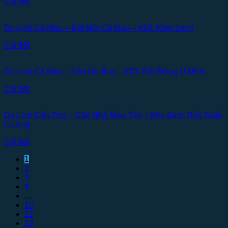
Chi tiết
Du Lịch Cà Mau – Đất Mũi Cà Mau – KDL Khai Long
Chi tiết
Du Lịch Cà Mau – Hòn Đá Bạc – KDL Đất Rừng U Minh
Chi tiết
Du Lịch Cần Thơ – Căn Nhà Màu Tím – Khu Sinh Thái Tuấn
Cường
Chi tiết
1
2
3
4
…
10
11
12