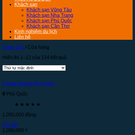
Khách sạn
Khách sạn Vũng Tàu
Khách sạn Nha Trang
Khách sạn Phú Quốc
Khách sạn Cần Thơ
Kinh nghiệm du lịch
Liên hệ
Trang chủ
/
Cửa hàng
Hiển thị 1–12 của 134 kết quả
Camia Resort Phú Quốc
Phú Quốc
★
★
★
★
★
1,050,000
đồng
Chi tiết
1,050,000
₫