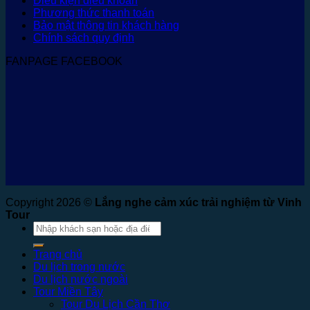
Điều kiện điều khoản
Phương thức thanh toán
Bảo mật thông tin khách hàng
Chính sách quy định
FANPAGE FACEBOOK
Copyright 2026 ©
Lắng nghe cảm xúc trải nghiệm từ Vinh
Tour
Tìm
kiếm:
Trang chủ
Du lịch trong nước
Du lịch nước ngoài
Tour Miền Tây
Tour Du Lịch Cần Thơ