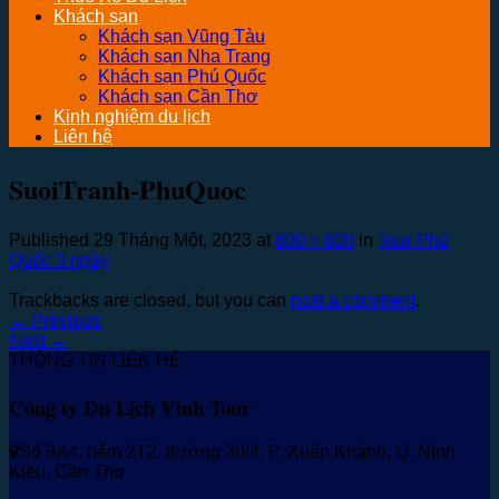
Khách sạn
Khách sạn Vũng Tàu
Khách sạn Nha Trang
Khách sạn Phú Quốc
Khách sạn Cần Thơ
Kinh nghiệm du lịch
Liên hệ
SuoiTranh-PhuQuoc
Published
29 Tháng Một, 2023
at
800 × 800
in
Tour Phú
Quốc 3 ngày
Trackbacks are closed, but you can
post a comment
.
←
Previous
Next
→
THÔNG TIN LIÊN HỆ
Công ty Du Lịch Vinh Tour
Số 9A4, hẻm 2T2, đường 30/4, P. Xuân Khánh, Q. Ninh
Kiều, Cần Thơ