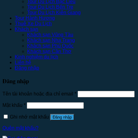
Tour Du Lịch Bạc Liêu
Tour Du Lịch Bến Tre
Tour Du Lịch Kiên Giang
Tour Hành Hương
Thuê Xe Du Lịch
Khách sạn
Khách sạn Vũng Tàu
Khách sạn Nha Trang
Khách sạn Phú Quốc
Khách sạn Cần Thơ
Kinh nghiệm du lịch
Liên hệ
Đăng nhập
Đăng nhập
Tên tài khoản hoặc địa chỉ email
*
Mật khẩu
*
Ghi nhớ mật khẩu
Đăng nhập
Quên mật khẩu?