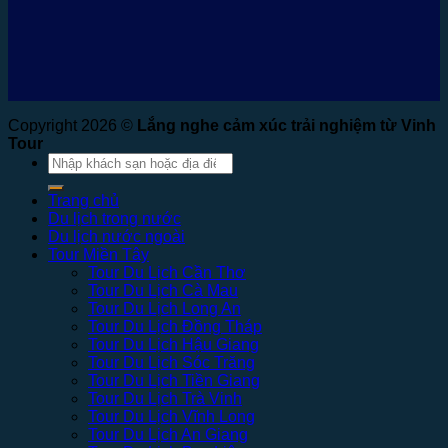
Copyright 2026 ©
Lắng nghe cảm xúc trải nghiệm từ Vinh
Tour
Tìm
kiếm:
Trang chủ
Du lịch trong nước
Du lịch nước ngoài
Tour Miền Tây
Tour Du Lịch Cần Thơ
Tour Du Lịch Cà Mau
Tour Du Lịch Long An
Tour Du Lịch Đồng Tháp
Tour Du Lịch Hậu Giang
Tour Du Lịch Sóc Trăng
Tour Du Lịch Tiền Giang
Tour Du Lịch Trà Vinh
Tour Du Lịch Vĩnh Long
Tour Du Lịch An Giang