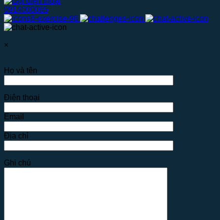
0914000065
×
Họ và tên
Điện thoại
Email
Địa chỉ
Ghi chú