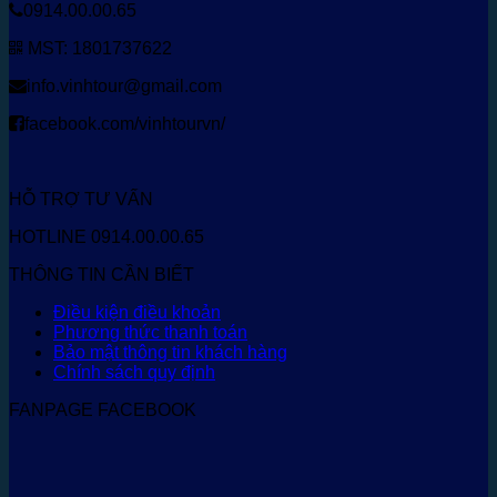
0914.00.00.65
MST: 1801737622
info.vinhtour@gmail.com
facebook.com/vinhtourvn/
HỖ TRỢ TƯ VẤN
HOTLINE 0914.00.00.65
THÔNG TIN CẦN BIẾT
Điều kiện điều khoản
Phương thức thanh toán
Bảo mật thông tin khách hàng
Chính sách quy định
FANPAGE FACEBOOK