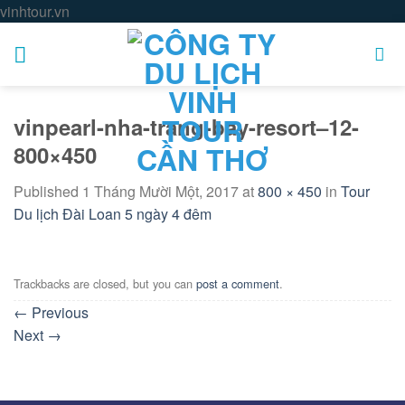
Skip
vinhtour.vn
to
content
vinpearl-nha-trang-bay-resort–12-
800×450
Published
1 Tháng Mười Một, 2017
at
800 × 450
in
Tour
Du lịch Đài Loan 5 ngày 4 đêm
Trackbacks are closed, but you can
post a comment
.
←
Previous
Next
→