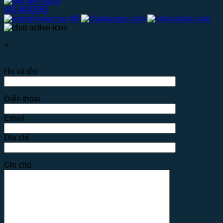
0914000065
×
Họ và tên
Điện thoại
Email
Địa chỉ
Ghi chú