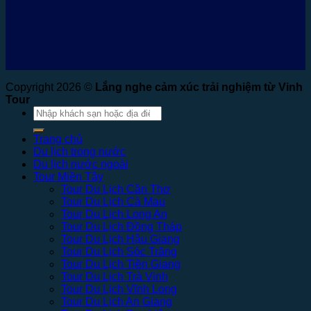
Copyright 2026 ©
Lắng nghe cảm xúc trải nghiệm từ Vinh
Tour
Tìm
kiếm:
Trang chủ
Du lịch trong nước
Du lịch nước ngoài
Tour Miền Tây
Tour Du Lịch Cần Thơ
Tour Du Lịch Cà Mau
Tour Du Lịch Long An
Tour Du Lịch Đồng Tháp
Tour Du Lịch Hậu Giang
Tour Du Lịch Sóc Trăng
Tour Du Lịch Tiền Giang
Tour Du Lịch Trà Vinh
Tour Du Lịch Vĩnh Long
Tour Du Lịch An Giang