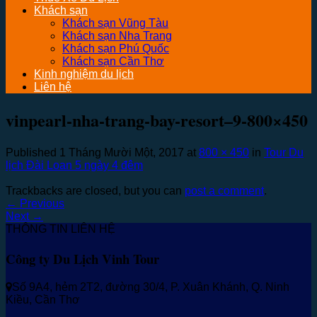
Khách sạn
Khách sạn Vũng Tàu
Khách sạn Nha Trang
Khách sạn Phú Quốc
Khách sạn Cần Thơ
Kinh nghiệm du lịch
Liên hệ
vinpearl-nha-trang-bay-resort–9-800×450
Published
1 Tháng Mười Một, 2017
at
800 × 450
in
Tour Du
lịch Đài Loan 5 ngày 4 đêm
Trackbacks are closed, but you can
post a comment
.
←
Previous
Next
→
THÔNG TIN LIÊN HỆ
Công ty Du Lịch Vinh Tour
Số 9A4, hẻm 2T2, đường 30/4, P. Xuân Khánh, Q. Ninh
Kiều, Cần Thơ