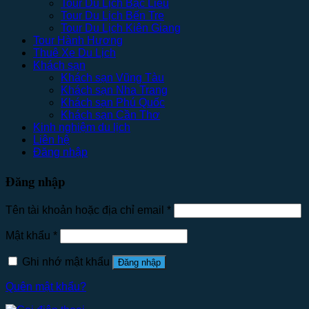
Tour Du Lịch Bạc Liêu
Tour Du Lịch Bến Tre
Tour Du Lịch Kiên Giang
Tour Hành Hương
Thuê Xe Du Lịch
Khách sạn
Khách sạn Vũng Tàu
Khách sạn Nha Trang
Khách sạn Phú Quốc
Khách sạn Cần Thơ
Kinh nghiệm du lịch
Liên hệ
Đăng nhập
Đăng nhập
Tên tài khoản hoặc địa chỉ email
*
Mật khẩu
*
Ghi nhớ mật khẩu
Đăng nhập
Quên mật khẩu?