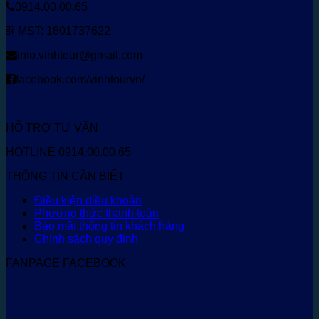
0914.00.00.65
MST: 1801737622
info.vinhtour@gmail.com
facebook.com/vinhtourvn/
HỖ TRỢ TƯ VẤN
HOTLINE 0914.00.00.65
THÔNG TIN CẦN BIẾT
Điều kiện điều khoản
Phương thức thanh toán
Bảo mật thông tin khách hàng
Chính sách quy định
FANPAGE FACEBOOK