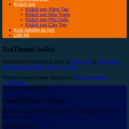
Khách sạn
Khách sạn Vũng Tàu
Khách sạn Nha Trang
Khách sạn Phú Quốc
Khách sạn Cần Thơ
Kinh nghiệm du lịch
Liên hệ
ToaThanhCaoDai
Published
26 Tháng Hai, 2024
at
900 × 506
in
Tour Hành
Hương Núi Bà Đen Tây Ninh 1 ngày
Trackbacks are closed, but you can
post a comment
.
←
Previous
THÔNG TIN LIÊN HỆ
Công ty Du Lịch Vinh Tour
Số 9A4, hẻm 2T2, đường 30/4, P. Xuân Khánh, Q. Ninh
Kiều, Cần Thơ
0914.00.00.65