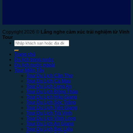
Copyright 2026 ©
Lắng nghe cảm xúc trải nghiệm từ Vinh
Tour
Tìm
kiếm:
Trang chủ
Du lịch trong nước
Du lịch nước ngoài
Tour Miền Tây
Tour Du Lịch Cần Thơ
Tour Du Lịch Cà Mau
Tour Du Lịch Long An
Tour Du Lịch Đồng Tháp
Tour Du Lịch Hậu Giang
Tour Du Lịch Sóc Trăng
Tour Du Lịch Tiền Giang
Tour Du Lịch Trà Vinh
Tour Du Lịch Vĩnh Long
Tour Du Lịch An Giang
Tour Du Lịch Bạc Liêu