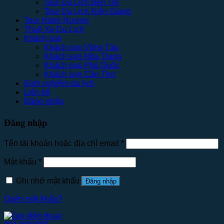
Tour Du Lịch Bến Tre
Tour Du Lịch Kiên Giang
Tour Hành Hương
Thuê Xe Du Lịch
Khách sạn
Khách sạn Vũng Tàu
Khách sạn Nha Trang
Khách sạn Phú Quốc
Khách sạn Cần Thơ
Kinh nghiệm du lịch
Liên hệ
Đăng nhập
Đăng nhập
Tên tài khoản hoặc địa chỉ email
*
Mật khẩu
*
Ghi nhớ mật khẩu
Đăng nhập
Quên mật khẩu?