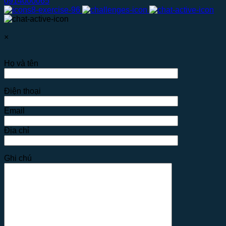
0914000065
×
Họ và tên
Điện thoại
Email
Địa chỉ
Ghi chú