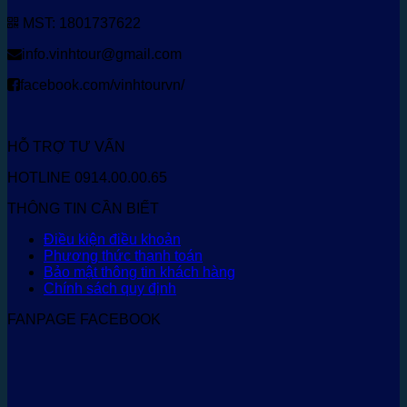
MST: 1801737622
info.vinhtour@gmail.com
facebook.com/vinhtourvn/
HỖ TRỢ TƯ VẤN
HOTLINE 0914.00.00.65
THÔNG TIN CẦN BIẾT
Điều kiện điều khoản
Phương thức thanh toán
Bảo mật thông tin khách hàng
Chính sách quy định
FANPAGE FACEBOOK