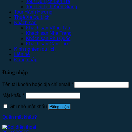
Tour Du Lịch Bến Tre
Tour Du Lịch Kiên Giang
Tour Hành Hương
Thuê Xe Du Lịch
Khách sạn
Khách sạn Vũng Tàu
Khách sạn Nha Trang
Khách sạn Phú Quốc
Khách sạn Cần Thơ
Kinh nghiệm du lịch
Liên hệ
Đăng nhập
Đăng nhập
Tên tài khoản hoặc địa chỉ email
*
Mật khẩu
*
Ghi nhớ mật khẩu
Đăng nhập
Quên mật khẩu?