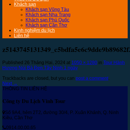
Khách sạn
Khách sạn Vũng Tàu
Khách sạn Nha Trang
Khách sạn Phú Quốc
Khách sạn Cần Thơ
Kinh nghiệm du lịch
Liên hệ
z5143745131349_c5bdfa5e6c9dde9b89682f
Published
26 Tháng Hai, 2024
at
1050 × 1280
in
Tour Hành
Hương Núi Bà Đen Tây Ninh 1 ngày
Trackbacks are closed, but you can
post a comment
.
Next
→
THÔNG TIN LIÊN HỆ
Công ty Du Lịch Vinh Tour
Số 9A4, hẻm 2T2, đường 30/4, P. Xuân Khánh, Q. Ninh
Kiều, Cần Thơ
0914.00.00.65