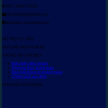
MST: 1801737622
info.vinhtour@gmail.com
facebook.com/vinhtourvn/
HỖ TRỢ TƯ VẤN
HOTLINE 0914.00.00.65
THÔNG TIN CẦN BIẾT
Điều kiện điều khoản
Phương thức thanh toán
Bảo mật thông tin khách hàng
Chính sách quy định
FANPAGE FACEBOOK