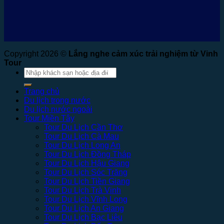
Copyright 2026 ©
Lắng nghe cảm xúc trải nghiệm từ Vinh
Tour
Tìm
kiếm:
Trang chủ
Du lịch trong nước
Du lịch nước ngoài
Tour Miền Tây
Tour Du Lịch Cần Thơ
Tour Du Lịch Cà Mau
Tour Du Lịch Long An
Tour Du Lịch Đồng Tháp
Tour Du Lịch Hậu Giang
Tour Du Lịch Sóc Trăng
Tour Du Lịch Tiền Giang
Tour Du Lịch Trà Vinh
Tour Du Lịch Vĩnh Long
Tour Du Lịch An Giang
Tour Du Lịch Bạc Liêu