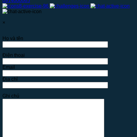
0914000065
×
Họ và tên
Điện thoại
Email
Địa chỉ
Ghi chú