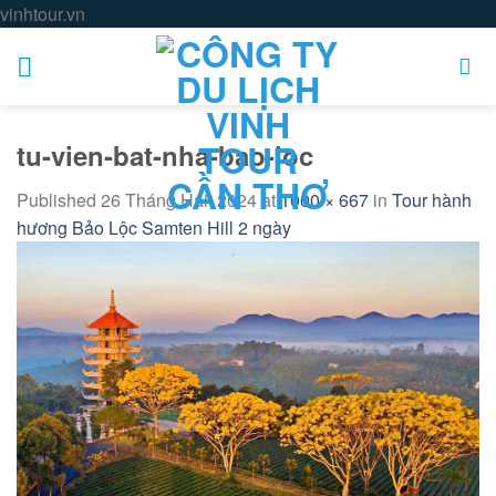
Skip
vinhtour.vn
to
content
tu-vien-bat-nha-bao-loc
Published
26 Tháng Hai, 2024
at
1000 × 667
in
Tour hành
hương Bảo Lộc Samten Hill 2 ngày