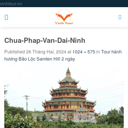
Skip
vinhtour.vn
to
content
Chua-Phap-Van-Dai-Ninh
Published
26 Tháng Hai, 2024
at
1024 × 575
in
Tour hành
hương Bảo Lộc Samten Hill 2 ngày