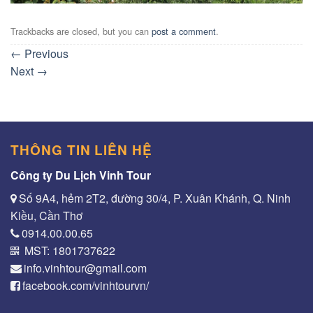
Trackbacks are closed, but you can
post a comment
.
←
Previous
Next
→
THÔNG TIN LIÊN HỆ
Công ty Du Lịch Vinh Tour
Số 9A4, hẻm 2T2, đường 30/4, P. Xuân Khánh, Q. Ninh
Kiều, Cần Thơ
0914.00.00.65
MST: 1801737622
info.vinhtour@gmail.com
facebook.com/vinhtourvn/