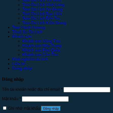
Tour Du Lịch Trà Vinh
Tour Du Lịch Vĩnh Long
Tour Du Lịch An Giang
Tour Du Lịch Bạc Liêu
Tour Du Lịch Bến Tre
Tour Du Lịch Kiên Giang
Tour Hành Hương
Thuê Xe Du Lịch
Khách sạn
Khách sạn Vũng Tàu
Khách sạn Nha Trang
Khách sạn Phú Quốc
Khách sạn Cần Thơ
Kinh nghiệm du lịch
Liên hệ
Đăng nhập
Đăng nhập
Tên tài khoản hoặc địa chỉ email
*
Mật khẩu
*
Ghi nhớ mật khẩu
Đăng nhập