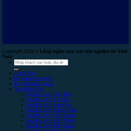
Copyright 2026 ©
Lắng nghe cảm xúc trải nghiệm từ Vinh
Tour
Tìm
kiếm:
Trang chủ
Du lịch trong nước
Du lịch nước ngoài
Tour Miền Tây
Tour Du Lịch Cần Thơ
Tour Du Lịch Cà Mau
Tour Du Lịch Long An
Tour Du Lịch Đồng Tháp
Tour Du Lịch Hậu Giang
Tour Du Lịch Sóc Trăng
Tour Du Lịch Tiền Giang