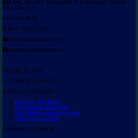
Số 9A4, hẻm 2T2, đường 30/4, P. Xuân Khánh, Q. Ninh
Kiều, Cần Thơ
0914.00.00.65
MST: 1801737622
info.vinhtour@gmail.com
facebook.com/vinhtourvn/
HỖ TRỢ TƯ VẤN
HOTLINE 0914.00.00.65
THÔNG TIN CẦN BIẾT
Điều kiện điều khoản
Phương thức thanh toán
Bảo mật thông tin khách hàng
Chính sách quy định
FANPAGE FACEBOOK