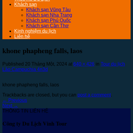
Khách sạn
Khách sạn Vũng Tàu
Khách sạn Nha Trang
Khách sạn Phú Quốc
Khách sạn Cần Thơ
Kinh nghiệm du lịch
Liên hệ
khone phapheng falls, laos
Published
20 Tháng Một, 2024
at
640 × 426
in
Tour du lịch
Lào Campuchia 4n3d
khone phapheng falls, laos
Trackbacks are closed, but you can
post a comment
.
←
Previous
Next
→
THÔNG TIN LIÊN HỆ
Công ty Du Lịch Vinh Tour