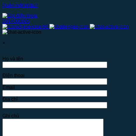
Quên mật khẩu?
0914000065
×
Họ và tên
Điện thoại
Email
Địa chỉ
Ghi chú