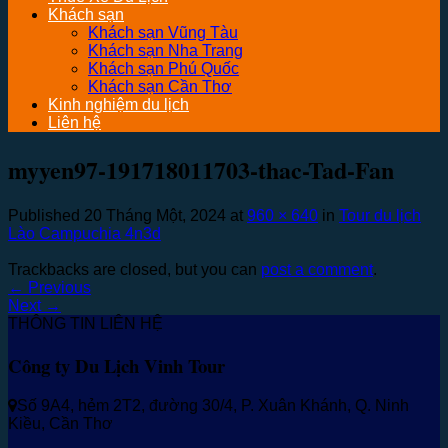
Khách sạn
Khách sạn Vũng Tàu
Khách sạn Nha Trang
Khách sạn Phú Quốc
Khách sạn Cần Thơ
Kinh nghiệm du lịch
Liên hệ
myyen97-191718011703-thac-Tad-Fan
Published
20 Tháng Một, 2024
at
960 × 640
in
Tour du lịch
Lào Campuchia 4n3d
Trackbacks are closed, but you can
post a comment
.
←
Previous
Next
→
THÔNG TIN LIÊN HỆ
Công ty Du Lịch Vinh Tour
Số 9A4, hẻm 2T2, đường 30/4, P. Xuân Khánh, Q. Ninh
Kiều, Cần Thơ