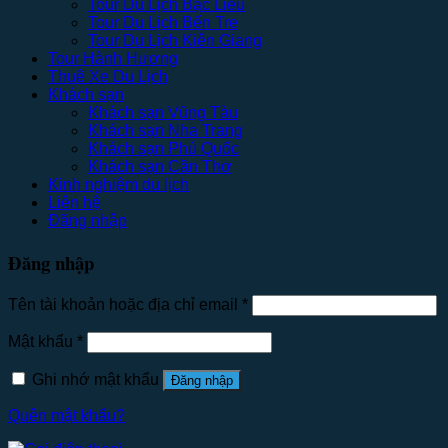
Tour Du Lịch Bạc Liêu
Tour Du Lịch Bến Tre
Tour Du Lịch Kiên Giang
Tour Hành Hương
Thuê Xe Du Lịch
Khách sạn
Khách sạn Vũng Tàu
Khách sạn Nha Trang
Khách sạn Phú Quốc
Khách sạn Cần Thơ
Kinh nghiệm du lịch
Liên hệ
Đăng nhập
Đăng nhập
Tên tài khoản hoặc địa chỉ email
*
Mật khẩu
*
Ghi nhớ mật khẩu
Đăng nhập
Quên mật khẩu?