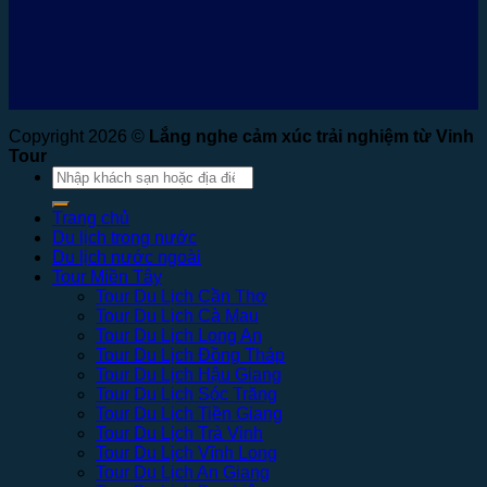
Copyright 2026 ©
Lắng nghe cảm xúc trải nghiệm từ Vinh
Tour
Tìm
kiếm:
Trang chủ
Du lịch trong nước
Du lịch nước ngoài
Tour Miền Tây
Tour Du Lịch Cần Thơ
Tour Du Lịch Cà Mau
Tour Du Lịch Long An
Tour Du Lịch Đồng Tháp
Tour Du Lịch Hậu Giang
Tour Du Lịch Sóc Trăng
Tour Du Lịch Tiền Giang
Tour Du Lịch Trà Vinh
Tour Du Lịch Vĩnh Long
Tour Du Lịch An Giang