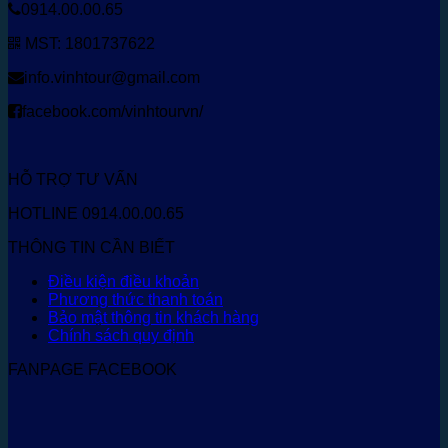
0914.00.00.65
MST: 1801737622
info.vinhtour@gmail.com
facebook.com/vinhtourvn/
HỖ TRỢ TƯ VẤN
HOTLINE 0914.00.00.65
THÔNG TIN CẦN BIẾT
Điều kiện điều khoản
Phương thức thanh toán
Bảo mật thông tin khách hàng
Chính sách quy định
FANPAGE FACEBOOK