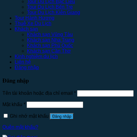
Tour Du Lịch Bạc Liêu
Tour Du Lịch Bến Tre
Tour Du Lịch Kiên Giang
Tour Hành Hương
Thuê Xe Du Lịch
Khách sạn
Khách sạn Vũng Tàu
Khách sạn Nha Trang
Khách sạn Phú Quốc
Khách sạn Cần Thơ
Kinh nghiệm du lịch
Liên hệ
Đăng nhập
Đăng nhập
Tên tài khoản hoặc địa chỉ email
*
Mật khẩu
*
Ghi nhớ mật khẩu
Đăng nhập
Quên mật khẩu?