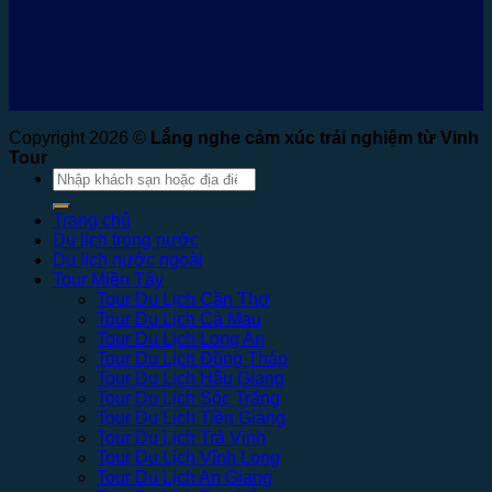
Copyright 2026 ©
Lắng nghe cảm xúc trải nghiệm từ Vinh
Tour
Tìm
kiếm:
Trang chủ
Du lịch trong nước
Du lịch nước ngoài
Tour Miền Tây
Tour Du Lịch Cần Thơ
Tour Du Lịch Cà Mau
Tour Du Lịch Long An
Tour Du Lịch Đồng Tháp
Tour Du Lịch Hậu Giang
Tour Du Lịch Sóc Trăng
Tour Du Lịch Tiền Giang
Tour Du Lịch Trà Vinh
Tour Du Lịch Vĩnh Long
Tour Du Lịch An Giang