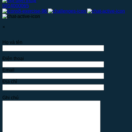
0914000065
×
Họ và tên
Điện thoại
Email
Địa chỉ
Ghi chú