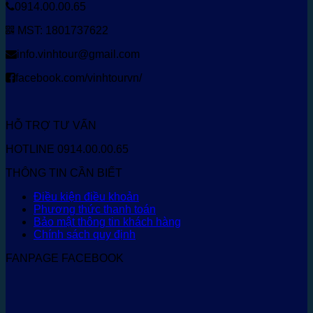
0914.00.00.65
MST: 1801737622
info.vinhtour@gmail.com
facebook.com/vinhtourvn/
HỖ TRỢ TƯ VẤN
HOTLINE 0914.00.00.65
THÔNG TIN CẦN BIẾT
Điều kiện điều khoản
Phương thức thanh toán
Bảo mật thông tin khách hàng
Chính sách quy định
FANPAGE FACEBOOK