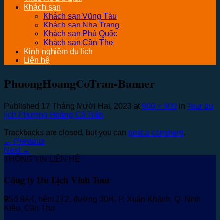
Khách sạn
Khách sạn Vũng Tàu
Khách sạn Nha Trang
Khách sạn Phú Quốc
Khách sạn Cần Thơ
Kinh nghiệm du lịch
Liên hệ
PhuongHoangCoTran-Banner
Published
17 Tháng Mười Hai, 2023
at
900 × 900
in
Tour du
lịch Phượng Hoàng Cổ Trấn
Trackbacks are closed, but you can
post a comment
.
←
Previous
Next
→
THÔNG TIN LIÊN HỆ
Công ty Du Lịch Vinh Tour
Số 9A4, hẻm 2T2, đường 30/4, P. Xuân Khánh, Q. Ninh
Kiều, Cần Thơ