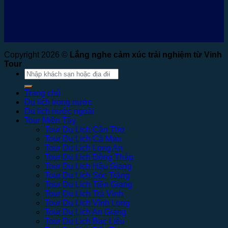
Copyright 2026 ©
Lắng nghe cảm xúc trải nghiệm từ Vinh
Tour
Tìm
kiếm:
Trang chủ
Du lịch trong nước
Du lịch nước ngoài
Tour Miền Tây
Tour Du Lịch Cần Thơ
Tour Du Lịch Cà Mau
Tour Du Lịch Long An
Tour Du Lịch Đồng Tháp
Tour Du Lịch Hậu Giang
Tour Du Lịch Sóc Trăng
Tour Du Lịch Tiền Giang
Tour Du Lịch Trà Vinh
Tour Du Lịch Vĩnh Long
Tour Du Lịch An Giang
Tour Du Lịch Bạc Liêu