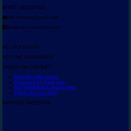
MST: 1801737622
info.vinhtour@gmail.com
facebook.com/vinhtourvn/
HỖ TRỢ TƯ VẤN
HOTLINE 0914.00.00.65
THÔNG TIN CẦN BIẾT
Điều kiện điều khoản
Phương thức thanh toán
Bảo mật thông tin khách hàng
Chính sách quy định
FANPAGE FACEBOOK