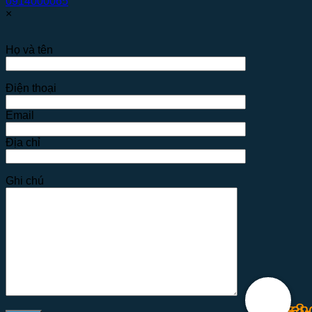
0914000065
×
Họ và tên
Điện thoại
Email
Địa chỉ
Ghi chú