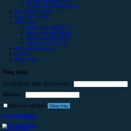
Tour Du Lịch Bến Tre
Tour Du Lịch Kiên Giang
Tour Hành Hương
Thuê Xe Du Lịch
Khách sạn
Khách sạn Vũng Tàu
Khách sạn Nha Trang
Khách sạn Phú Quốc
Khách sạn Cần Thơ
Kinh nghiệm du lịch
Liên hệ
Đăng nhập
Đăng nhập
Tên tài khoản hoặc địa chỉ email
*
Mật khẩu
*
Ghi nhớ mật khẩu
Đăng nhập
Quên mật khẩu?