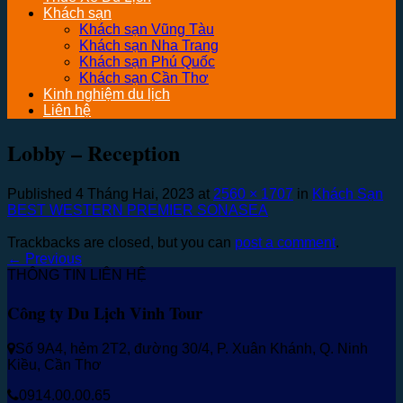
Khách sạn
Khách sạn Vũng Tàu
Khách sạn Nha Trang
Khách sạn Phú Quốc
Khách sạn Cần Thơ
Kinh nghiệm du lịch
Liên hệ
Lobby – Reception
Published
4 Tháng Hai, 2023
at
2560 × 1707
in
Khách Sạn
BEST WESTERN PREMIER SONASEA
Trackbacks are closed, but you can
post a comment
.
←
Previous
THÔNG TIN LIÊN HỆ
Công ty Du Lịch Vinh Tour
Số 9A4, hẻm 2T2, đường 30/4, P. Xuân Khánh, Q. Ninh
Kiều, Cần Thơ
0914.00.00.65