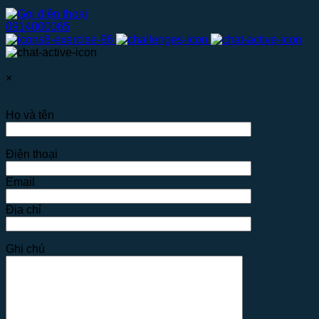
0914000065
×
Họ và tên
Điện thoại
Email
Địa chỉ
Ghi chú