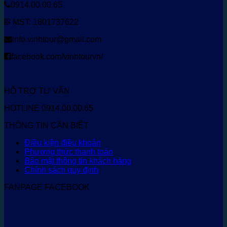
0914.00.00.65
MST: 1801737622
info.vinhtour@gmail.com
facebook.com/vinhtourvn/
HỖ TRỢ TƯ VẤN
HOTLINE 0914.00.00.65
THÔNG TIN CẦN BIẾT
Điều kiện điều khoản
Phương thức thanh toán
Bảo mật thông tin khách hàng
Chính sách quy định
FANPAGE FACEBOOK