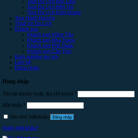
Tour Du Lịch Bạc Liêu
Tour Du Lịch Bến Tre
Tour Du Lịch Kiên Giang
Tour Hành Hương
Thuê Xe Du Lịch
Khách sạn
Khách sạn Vũng Tàu
Khách sạn Nha Trang
Khách sạn Phú Quốc
Khách sạn Cần Thơ
Kinh nghiệm du lịch
Liên hệ
Đăng nhập
Đăng nhập
Tên tài khoản hoặc địa chỉ email
*
Mật khẩu
*
Ghi nhớ mật khẩu
Đăng nhập
Quên mật khẩu?