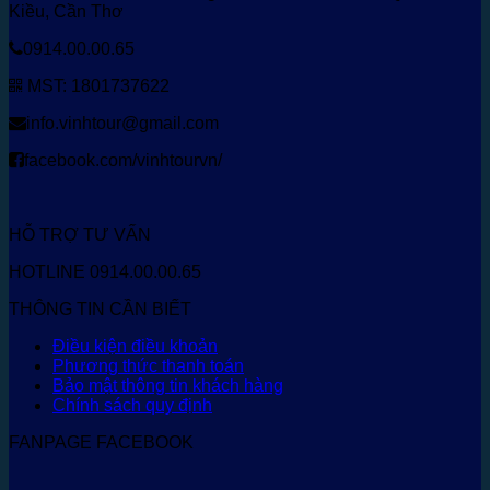
Kiều, Cần Thơ
0914.00.00.65
MST: 1801737622
info.vinhtour@gmail.com
facebook.com/vinhtourvn/
HỖ TRỢ TƯ VẤN
HOTLINE 0914.00.00.65
THÔNG TIN CẦN BIẾT
Điều kiện điều khoản
Phương thức thanh toán
Bảo mật thông tin khách hàng
Chính sách quy định
FANPAGE FACEBOOK