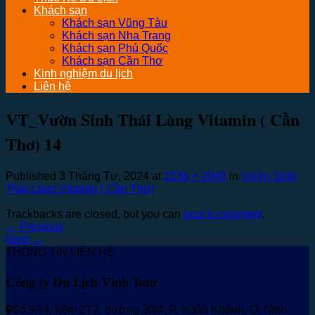
Khách sạn
Khách sạn Vũng Tàu
Khách sạn Nha Trang
Khách sạn Phú Quốc
Khách sạn Cần Thơ
Kinh nghiệm du lịch
Liên hệ
VT_Vườn Sinh Thái Làng Vitamin ( Cần
Thơ) 14
Published
3 Tháng Tư, 2024
at
1536 × 2048
in
Vườn Sinh
Thái Làng Vitamin ( Cần Thơ)
Trackbacks are closed, but you can
post a comment
.
←
Previous
Next
→
THÔNG TIN LIÊN HỆ
Công ty Du Lịch Vinh Tour
Số 9A4, hẻm 2T2, đường 30/4, P. Xuân Khánh, Q. Ninh