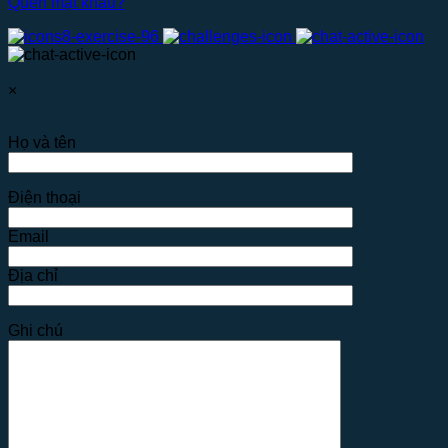
Quên mật khẩu?
×
Họ và tên
Điện thoại
Email
Địa chỉ
Ghi chú