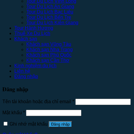
Tour Du Lịch Vĩnh Long
Tour Du Lịch An Giang
Tour Du Lịch Bạc Liêu
Tour Du Lịch Bến Tre
Tour Du Lịch Kiên Giang
Tour Hành Hương
Thuê Xe Du Lịch
Khách sạn
Khách sạn Vũng Tàu
Khách sạn Nha Trang
Khách sạn Phú Quốc
Khách sạn Cần Thơ
Kinh nghiệm du lịch
Liên hệ
Đăng nhập
Đăng nhập
Tên tài khoản hoặc địa chỉ email
*
Mật khẩu
*
Ghi nhớ mật khẩu
Đăng nhập