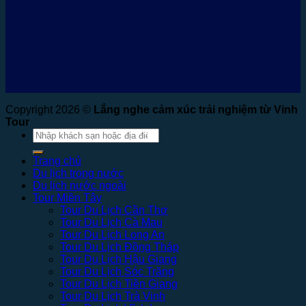
Copyright 2026 ©
Lắng nghe cảm xúc trải nghiệm từ Vinh
Tour
Tìm
kiếm:
Trang chủ
Du lịch trong nước
Du lịch nước ngoài
Tour Miền Tây
Tour Du Lịch Cần Thơ
Tour Du Lịch Cà Mau
Tour Du Lịch Long An
Tour Du Lịch Đồng Tháp
Tour Du Lịch Hậu Giang
Tour Du Lịch Sóc Trăng
Tour Du Lịch Tiền Giang
Tour Du Lịch Trà Vinh