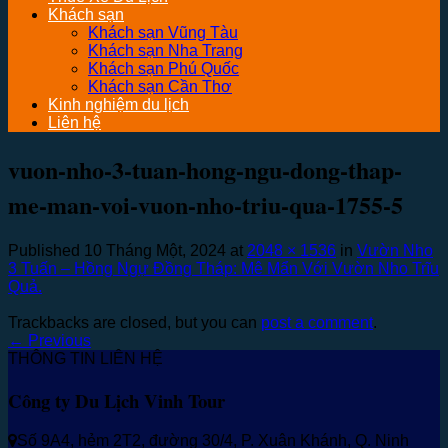
Khách sạn
Khách sạn Vũng Tàu
Khách sạn Nha Trang
Khách sạn Phú Quốc
Khách sạn Cần Thơ
Kinh nghiệm du lịch
Liên hệ
vuon-nho-3-tuan-hong-ngu-dong-thap-
me-man-voi-vuon-nho-triu-qua-1755-5
Published
10 Tháng Một, 2024
at
2048 × 1536
in
Vườn Nho
3 Tuấn – Hồng Ngự Đồng Tháp: Mê Mẩn Với Vườn Nho Trĩu
Quả.
Trackbacks are closed, but you can
post a comment
.
←
Previous
THÔNG TIN LIÊN HỆ
Công ty Du Lịch Vinh Tour
Số 9A4, hẻm 2T2, đường 30/4, P. Xuân Khánh, Q. Ninh