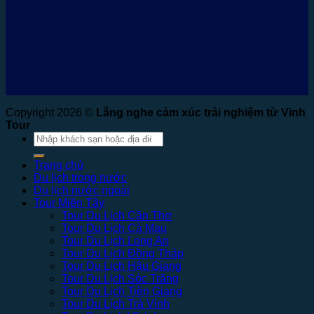
Copyright 2026 ©
Lắng nghe cảm xúc trải nghiệm từ Vinh
Tour
Tìm
kiếm:
Trang chủ
Du lịch trong nước
Du lịch nước ngoài
Tour Miền Tây
Tour Du Lịch Cần Thơ
Tour Du Lịch Cà Mau
Tour Du Lịch Long An
Tour Du Lịch Đồng Tháp
Tour Du Lịch Hậu Giang
Tour Du Lịch Sóc Trăng
Tour Du Lịch Tiền Giang
Tour Du Lịch Trà Vinh