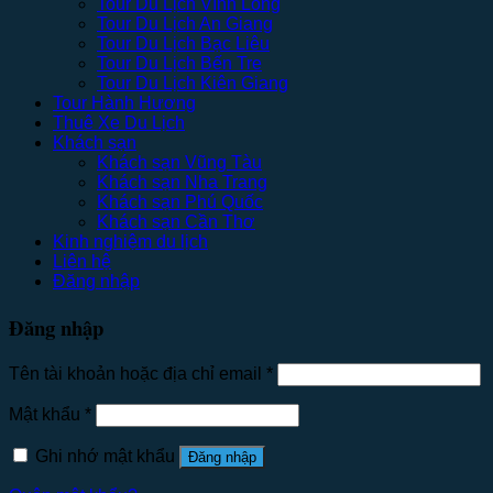
Tour Du Lịch Vĩnh Long
Tour Du Lịch An Giang
Tour Du Lịch Bạc Liêu
Tour Du Lịch Bến Tre
Tour Du Lịch Kiên Giang
Tour Hành Hương
Thuê Xe Du Lịch
Khách sạn
Khách sạn Vũng Tàu
Khách sạn Nha Trang
Khách sạn Phú Quốc
Khách sạn Cần Thơ
Kinh nghiệm du lịch
Liên hệ
Đăng nhập
Đăng nhập
Tên tài khoản hoặc địa chỉ email
*
Mật khẩu
*
Ghi nhớ mật khẩu
Đăng nhập