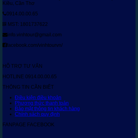
Kiều, Cần Thơ
0914.00.00.65
MST: 1801737622
info.vinhtour@gmail.com
facebook.com/vinhtourvn/
HỖ TRỢ TƯ VẤN
HOTLINE 0914.00.00.65
THÔNG TIN CẦN BIẾT
Điều kiện điều khoản
Phương thức thanh toán
Bảo mật thông tin khách hàng
Chính sách quy định
FANPAGE FACEBOOK