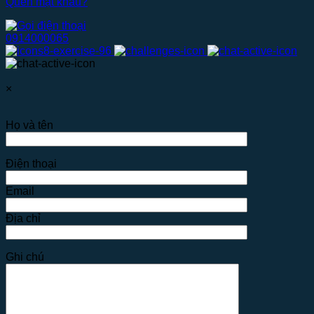
Quên mật khẩu?
0914000065
×
Họ và tên
Điện thoại
Email
Địa chỉ
Ghi chú