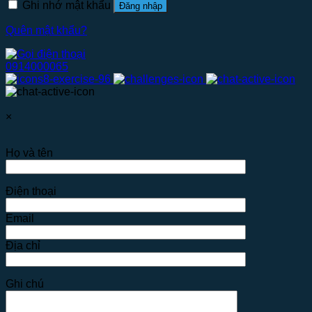
Ghi nhớ mật khẩu
Đăng nhập
Quên mật khẩu?
0914000065
×
Họ và tên
Điện thoại
Email
Địa chỉ
Ghi chú