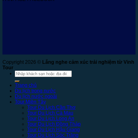
Copyright 2026 ©
Lắng nghe cảm xúc trải nghiệm từ Vinh
Tour
Tìm
kiếm:
Trang chủ
Du lịch trong nước
Du lịch nước ngoài
Tour Miền Tây
Tour Du Lịch Cần Thơ
Tour Du Lịch Cà Mau
Tour Du Lịch Long An
Tour Du Lịch Đồng Tháp
Tour Du Lịch Hậu Giang
Tour Du Lịch Sóc Trăng