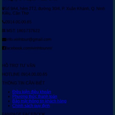
Số 9A4, hẻm 2T2, đường 30/4, P. Xuân Khánh, Q. Ninh
Kiều, Cần Thơ
0914.00.00.65
MST: 1801737622
info.vinhtour@gmail.com
facebook.com/vinhtourvn/
HỖ TRỢ TƯ VẤN
HOTLINE 0914.00.00.65
THÔNG TIN CẦN BIẾT
Điều kiện điều khoản
Phương thức thanh toán
Bảo mật thông tin khách hàng
Chính sách quy định
FANPAGE FACEBOOK