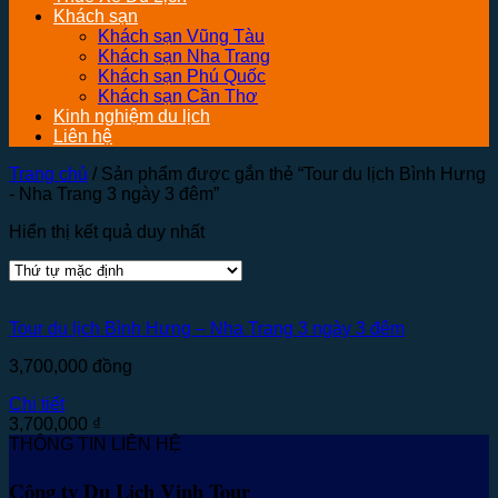
Khách sạn
Khách sạn Vũng Tàu
Khách sạn Nha Trang
Khách sạn Phú Quốc
Khách sạn Cần Thơ
Kinh nghiệm du lịch
Liên hệ
Trang chủ
/
Sản phẩm được gắn thẻ “Tour du lịch Bình Hưng
- Nha Trang 3 ngày 3 đêm”
Hiển thị kết quả duy nhất
Tour du lịch Bình Hưng – Nha Trang 3 ngày 3 đêm
3,700,000
đồng
Chi tiết
3,700,000
₫
THÔNG TIN LIÊN HỆ
Công ty Du Lịch Vinh Tour