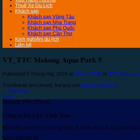
Thuê Xe Du Lịch
Khách sạn
Khách sạn Vũng Tàu
Khách sạn Nha Trang
Khách sạn Phú Quốc
Khách sạn Cần Thơ
Kinh nghiệm du lịch
Liên hệ
VT_TTC Mekong Aqua Park 5
Published
5 Tháng Hai, 2024
at
2048 × 1536
in
TTC Mekong A
Trackbacks are closed, but you can
post a comment
.
←
Previous
Next
→
THÔNG TIN LIÊN HỆ
Công ty Du Lịch Vinh Tour
Số 9A4, hẻm 2T2, đường 30/4, P. Xuân Khánh, Q. Ninh Kiề
0914.00.00.65