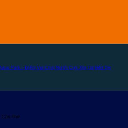
qua Park – Điểm Vui Chơi Nước Cực Xịn Tại Bến Tre
u, Cần Thơ