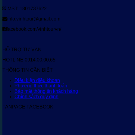
MST: 1801737622
info.vinhtour@gmail.com
facebook.com/vinhtourvn/
HỖ TRỢ TƯ VẤN
HOTLINE 0914.00.00.65
THÔNG TIN CẦN BIẾT
Điều kiện điều khoản
Phương thức thanh toán
Bảo mật thông tin khách hàng
Chính sách quy định
FANPAGE FACEBOOK