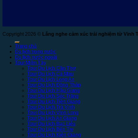
Copyright 2026 ©
Lắng nghe cảm xúc trải nghiệm từ Vinh 
Trang chủ
Du lịch trong nước
Du lịch nước ngoài
Tour Miền Tây
Tour Du Lịch Cần Thơ
Tour Du Lịch Cà Mau
Tour Du Lịch Long An
Tour Du Lịch Đồng Tháp
Tour Du Lịch Hậu Giang
Tour Du Lịch Sóc Trăng
Tour Du Lịch Tiền Giang
Tour Du Lịch Trà Vinh
Tour Du Lịch Vĩnh Long
Tour Du Lịch An Giang
Tour Du Lịch Bạc Liêu
Tour Du Lịch Bến Tre
Tour Du Lịch Kiên Giang