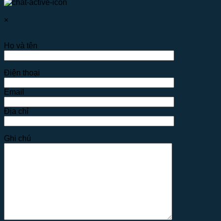
×
Họ và tên
Điện thoại
Email
Địa chỉ
Ghi chú