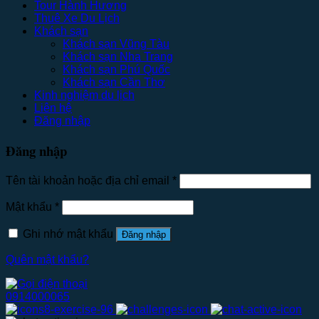
Tour Hành Hương
Thuê Xe Du Lịch
Khách sạn
Khách sạn Vũng Tàu
Khách sạn Nha Trang
Khách sạn Phú Quốc
Khách sạn Cần Thơ
Kinh nghiệm du lịch
Liên hệ
Đăng nhập
Đăng nhập
Tên tài khoản hoặc địa chỉ email
*
Mật khẩu
*
Ghi nhớ mật khẩu
Đăng nhập
Quên mật khẩu?
0914000065