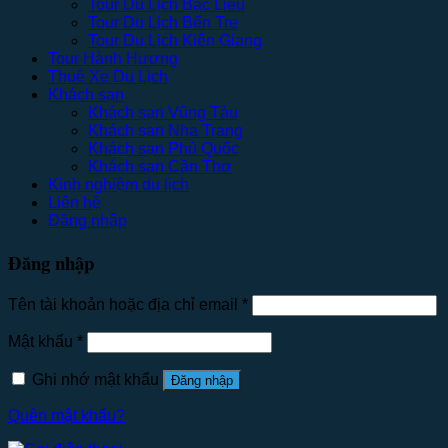
Tour Du Lịch Bạc Liêu
Tour Du Lịch Bến Tre
Tour Du Lịch Kiên Giang
Tour Hành Hương
Thuê Xe Du Lịch
Khách sạn
Khách sạn Vũng Tàu
Khách sạn Nha Trang
Khách sạn Phú Quốc
Khách sạn Cần Thơ
Kinh nghiệm du lịch
Liên hệ
Đăng nhập
Đăng nhập
Tên tài khoản hoặc địa chỉ email
*
Mật khẩu
*
Ghi nhớ mật khẩu
Đăng nhập
Quên mật khẩu?