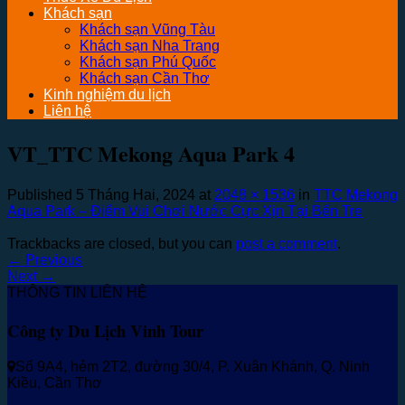
Khách sạn
Khách sạn Vũng Tàu
Khách sạn Nha Trang
Khách sạn Phú Quốc
Khách sạn Cần Thơ
Kinh nghiệm du lịch
Liên hệ
VT_TTC Mekong Aqua Park 4
Published
5 Tháng Hai, 2024
at
2048 × 1536
in
TTC Mekong
Aqua Park – Điểm Vui Chơi Nước Cực Xịn Tại Bến Tre
Trackbacks are closed, but you can
post a comment
.
←
Previous
Next
→
THÔNG TIN LIÊN HỆ
Công ty Du Lịch Vinh Tour
Số 9A4, hẻm 2T2, đường 30/4, P. Xuân Khánh, Q. Ninh
Kiều, Cần Thơ