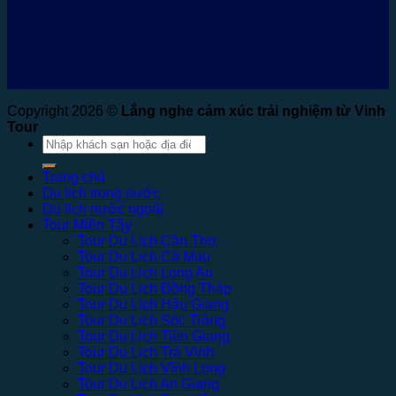
Copyright 2026 ©
Lắng nghe cảm xúc trải nghiệm từ Vinh
Tour
Tìm
kiếm:
Trang chủ
Du lịch trong nước
Du lịch nước ngoài
Tour Miền Tây
Tour Du Lịch Cần Thơ
Tour Du Lịch Cà Mau
Tour Du Lịch Long An
Tour Du Lịch Đồng Tháp
Tour Du Lịch Hậu Giang
Tour Du Lịch Sóc Trăng
Tour Du Lịch Tiền Giang
Tour Du Lịch Trà Vinh
Tour Du Lịch Vĩnh Long
Tour Du Lịch An Giang