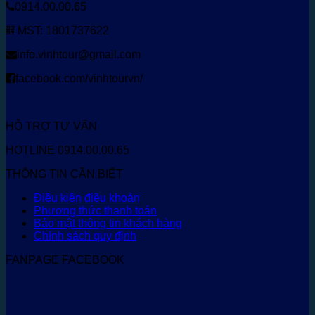
0914.00.00.65
MST: 1801737622
info.vinhtour@gmail.com
facebook.com/vinhtourvn/
HỖ TRỢ TƯ VẤN
HOTLINE 0914.00.00.65
THÔNG TIN CẦN BIẾT
Điều kiện điều khoản
Phương thức thanh toán
Bảo mật thông tin khách hàng
Chính sách quy định
FANPAGE FACEBOOK