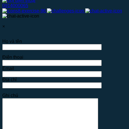
0914000065
×
Họ và tên
Điện thoại
Email
Địa chỉ
Ghi chú