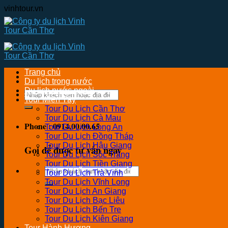
Skip
vinhtour.vn
to
content
Trang chủ
Du lịch trong nước
Du lịch nước ngoài
Tìm
Tour Miền Tây
kiếm:
Tour Du Lịch Cần Thơ
Tour Du Lịch Cà Mau
Phone : 0914.00.00.65
Tour Du Lịch Long An
Tour Du Lịch Đồng Tháp
Tour Du Lịch Hậu Giang
Gọi để được tư vấn ngay
Tour Du Lịch Sóc Trăng
Tour Du Lịch Tiền Giang
Tìm
Tour Du Lịch Trà Vinh
kiếm:
Tour Du Lịch Vĩnh Long
Tour Du Lịch An Giang
Tour Du Lịch Bạc Liêu
Tour Du Lịch Bến Tre
Tour Du Lịch Kiên Giang
Tour Hành Hương