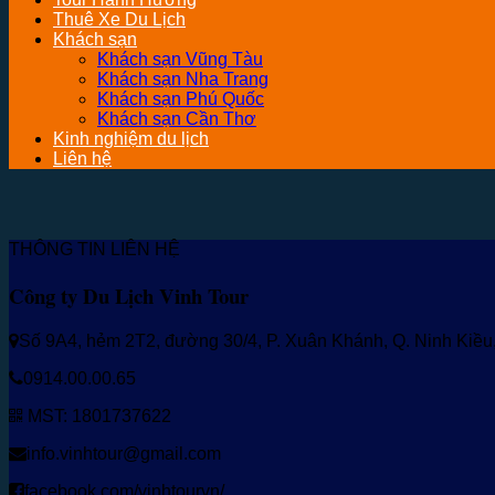
Thuê Xe Du Lịch
Khách sạn
Khách sạn Vũng Tàu
Khách sạn Nha Trang
Khách sạn Phú Quốc
Khách sạn Cần Thơ
Kinh nghiệm du lịch
Liên hệ
THÔNG TIN LIÊN HỆ
Công ty Du Lịch Vinh Tour
Số 9A4, hẻm 2T2, đường 30/4, P. Xuân Khánh, Q. Ninh Kiề
0914.00.00.65
MST: 1801737622
info.vinhtour@gmail.com
facebook.com/vinhtourvn/