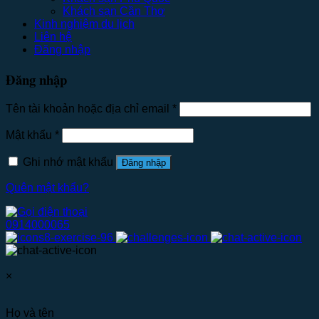
Khách sạn Cần Thơ
Kinh nghiệm du lịch
Liên hệ
Đăng nhập
Đăng nhập
Tên tài khoản hoặc địa chỉ email
*
Mật khẩu
*
Ghi nhớ mật khẩu
Đăng nhập
Quên mật khẩu?
0914000065
×
Họ và tên