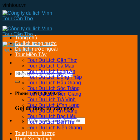
Skip
vinhtour.vn
to
content
Trang chủ
Du lịch trong nước
Du lịch nước ngoài
Tour Miền Tây
Tour Du Lịch Cần Thơ
Tour Du Lịch Cà Mau
Tour Du Lịch Long An
Tìm
Tour Du Lịch Đồng Tháp
kiếm:
Tour Du Lịch Hậu Giang
Tour Du Lịch Sóc Trăng
Phone : 0914.00.00.65
Tour Du Lịch Tiền Giang
Tour Du Lịch Trà Vinh
Tour Du Lịch Vĩnh Long
Gọi để được tư vấn ngay
Tour Du Lịch An Giang
Tour Du Lịch Bạc Liêu
Tìm
Tour Du Lịch Bến Tre
kiếm:
Tour Du Lịch Kiên Giang
Tour Hành Hương
Thuê Xe Du Lịch