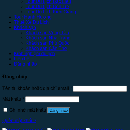
Tour Du Lịch Bạc Liêu
Tour Du Lịch Bến Tre
Tour Du Lịch Kiên Giang
Tour Hành Hương
Thuê Xe Du Lịch
Khách sạn
Khách sạn Vũng Tàu
Khách sạn Nha Trang
Khách sạn Phú Quốc
Khách sạn Cần Thơ
Kinh nghiệm du lịch
Liên hệ
Đăng nhập
Đăng nhập
Tên tài khoản hoặc địa chỉ email
*
Mật khẩu
*
Ghi nhớ mật khẩu
Đăng nhập
Quên mật khẩu?