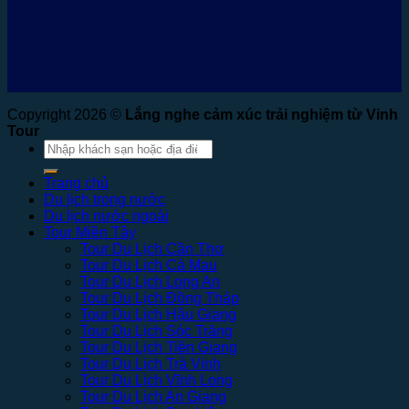
Copyright 2026 ©
Lắng nghe cảm xúc trải nghiệm từ Vinh
Tour
Tìm
kiếm:
Trang chủ
Du lịch trong nước
Du lịch nước ngoài
Tour Miền Tây
Tour Du Lịch Cần Thơ
Tour Du Lịch Cà Mau
Tour Du Lịch Long An
Tour Du Lịch Đồng Tháp
Tour Du Lịch Hậu Giang
Tour Du Lịch Sóc Trăng
Tour Du Lịch Tiền Giang
Tour Du Lịch Trà Vinh
Tour Du Lịch Vĩnh Long
Tour Du Lịch An Giang