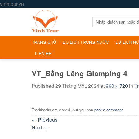
Skip
vinhtour.vn
to
content
Tìm
kiếm:
TRANG CHỦ
DU LỊCH TRONG NƯỚC
DU LỊCH N
LIÊN HỆ
VT_Bằng Lăng Glamping 4
Published
29 Tháng Một, 2024
at
960 × 720
in
T
Trackbacks are closed, but you can
post a comment
.
←
Previous
Next
→