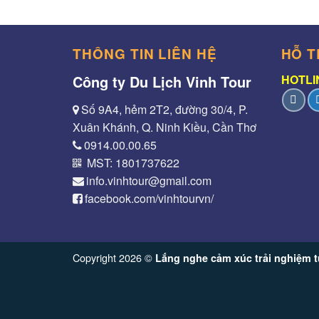
THÔNG TIN LIÊN HỆ
HỖ T
Công ty Du Lịch Vinh Tour
HOTLIN
Số 9A4, hẻm 2T2, đường 30/4, P.
Xuân Khánh, Q. Ninh Kiều, Cần Thơ
0914.00.00.65
MST: 1801737622
info.vinhtour@gmail.com
facebook.com/vinhtourvn/
Copyright 2026 ©
Lắng nghe cảm xúc trải nghiệm t