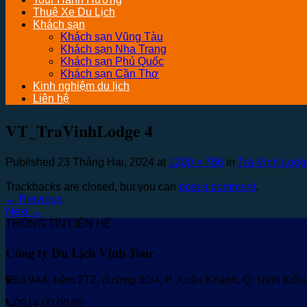
Thuê Xe Du Lịch
Khách sạn
Khách sạn Vũng Tàu
Khách sạn Nha Trang
Khách sạn Phú Quốc
Khách sạn Cần Thơ
Kinh nghiệm du lịch
Liên hệ
VT_TraVinhLodge 4
Published
23 Tháng Hai, 2024
at
1200 × 786
in
Trà Vinh Lodg
Trackbacks are closed, but you can
post a comment
.
←
Previous
Next
→
THÔNG TIN LIÊN HỆ
Công ty Du Lịch Vinh Tour
Số 9A4, hẻm 2T2, đường 30/4, P. Xuân Khánh, Q. Ninh Kiề
0914.00.00.65