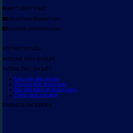
MST: 1801737622
info.vinhtour@gmail.com
facebook.com/vinhtourvn/
HỖ TRỢ TƯ VẤN
HOTLINE 0914.00.00.65
THÔNG TIN CẦN BIẾT
Điều kiện điều khoản
Phương thức thanh toán
Bảo mật thông tin khách hàng
Chính sách quy định
FANPAGE FACEBOOK