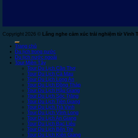
Copyright 2026 ©
Lắng nghe cảm xúc trải nghiệm từ Vinh 
Trang chủ
Du lịch trong nước
Du lịch nước ngoài
Tour Miền Tây
Tour Du Lịch Cần Thơ
Tour Du Lịch Cà Mau
Tour Du Lịch Long An
Tour Du Lịch Đồng Tháp
Tour Du Lịch Hậu Giang
Tour Du Lịch Sóc Trăng
Tour Du Lịch Tiền Giang
Tour Du Lịch Trà Vinh
Tour Du Lịch Vĩnh Long
Tour Du Lịch An Giang
Tour Du Lịch Bạc Liêu
Tour Du Lịch Bến Tre
Tour Du Lịch Kiên Giang