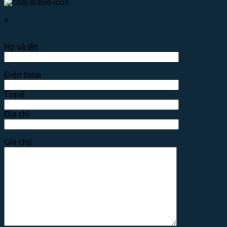
×
Họ và tên
Điện thoại
Email
Địa chỉ
Ghi chú