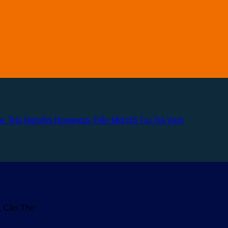
e: Trải Nghiệm Homestay Trên Mặt Hồ Tại Trà Vinh
u, Cần Thơ