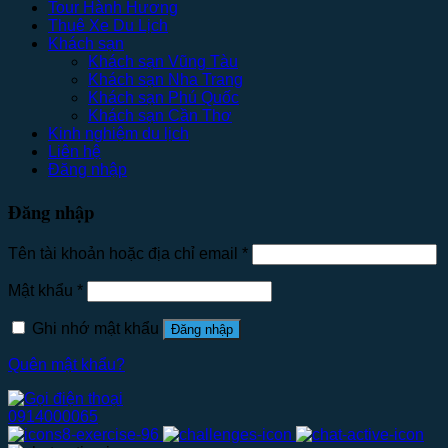
Tour Hành Hương
Thuê Xe Du Lịch
Khách sạn
Khách sạn Vũng Tàu
Khách sạn Nha Trang
Khách sạn Phú Quốc
Khách sạn Cần Thơ
Kinh nghiệm du lịch
Liên hệ
Đăng nhập
Đăng nhập
Tên tài khoản hoặc địa chỉ email
*
Mật khẩu
*
Ghi nhớ mật khẩu
Đăng nhập
Quên mật khẩu?
0914000065