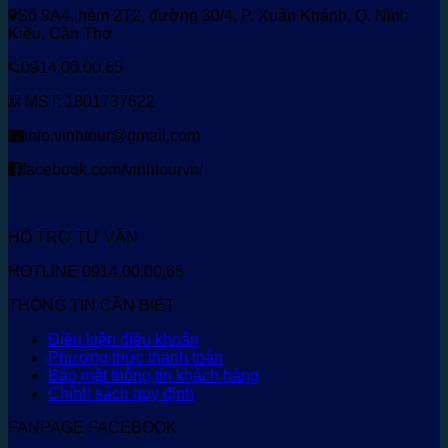
Số 9A4, hẻm 2T2, đường 30/4, P. Xuân Khánh, Q. Ninh
Kiều, Cần Thơ
0914.00.00.65
MST: 1801737622
info.vinhtour@gmail.com
facebook.com/vinhtourvn/
HỖ TRỢ TƯ VẤN
HOTLINE 0914.00.00.65
THÔNG TIN CẦN BIẾT
Điều kiện điều khoản
Phương thức thanh toán
Bảo mật thông tin khách hàng
Chính sách quy định
FANPAGE FACEBOOK