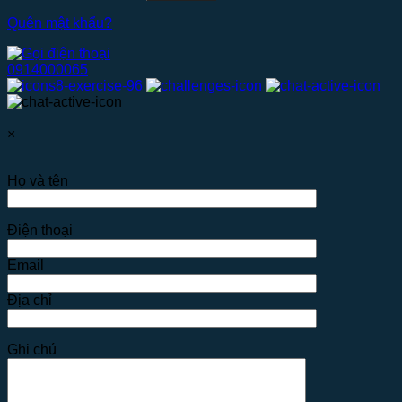
Quên mật khẩu?
0914000065
×
Họ và tên
Điện thoại
Email
Địa chỉ
Ghi chú