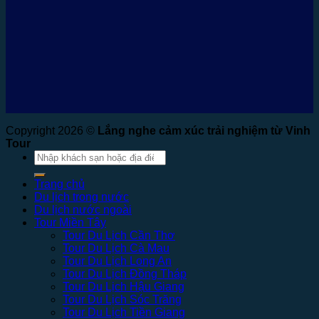
Copyright 2026 ©
Lắng nghe cảm xúc trải nghiệm từ Vinh
Tour
Tìm
kiếm:
Trang chủ
Du lịch trong nước
Du lịch nước ngoài
Tour Miền Tây
Tour Du Lịch Cần Thơ
Tour Du Lịch Cà Mau
Tour Du Lịch Long An
Tour Du Lịch Đồng Tháp
Tour Du Lịch Hậu Giang
Tour Du Lịch Sóc Trăng
Tour Du Lịch Tiền Giang