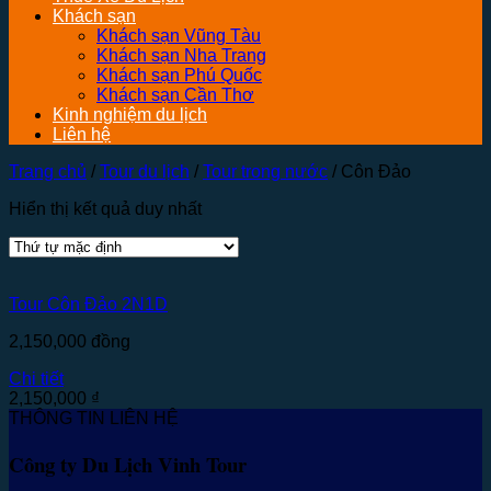
Khách sạn
Khách sạn Vũng Tàu
Khách sạn Nha Trang
Khách sạn Phú Quốc
Khách sạn Cần Thơ
Kinh nghiệm du lịch
Liên hệ
Trang chủ
/
Tour du lịch
/
Tour trong nước
/
Côn Đảo
Hiển thị kết quả duy nhất
Tour Côn Đảo 2N1D
2,150,000
đồng
Chi tiết
2,150,000
₫
THÔNG TIN LIÊN HỆ
Công ty Du Lịch Vinh Tour