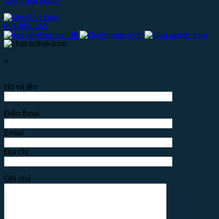
Quên mật khẩu?
0914000065
×
Họ và tên
Điện thoại
Email
Địa chỉ
Ghi chú